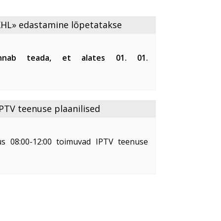
KHL» edastamine lõpetatakse
nnab teada, et alates 01. 01.
li «KHL» edastamine Balti riikides.
t sellise hilise teavitamise pärast.
IPTV teenuse plaanilised
us 08:00-12:00 toimuvad IPTV teenuse
d, esineb ajutine teenuse katkestus
osutuda vajalikuks Teie digiboksi või
.