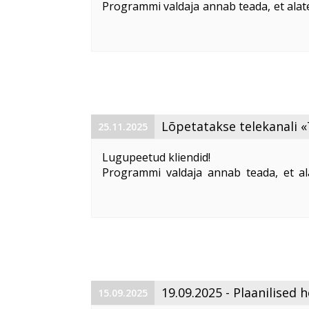
Programmi valdaja annab teada, et alate
telekanali «
MTV Europe
» edastamine Ees
Alates 01. 01. 2026 lisame eetr
MusicBoxDance HD, mis asendab „MT
Lõpetatakse telekanali
25.11.2025
Lugupeetud kliendid!
Programmi valdaja annab teada, et al
telekanal «
TVN
» oma tegevuse.
Klientidel, on õigus muudatustega mit
öelda kuni 25. 12. 2025. Kui Klient ei teavit
​19.09.2025 - Plaanilised
15.09.2025