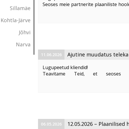
Seoses meie partnerite plaaniliste hool
Sillamäe
saadaval telekanalite TV3, TV6, TV3 L
teenustes Digi TV ja IPTV orienteeruvalt 
Kohtla-Järve
Tegeleme olukorra ...
Jõhvi
Narva
Ajutine muudatus teleka
11.06.2026
Lugupeetud kliendid!
Teavitame Teid, et seoses 20
maailmameistrivõistlustega ning auto
nõuetega autoriõiguste kaitseks on
edastamine Eestis ajutiselt piiratud, kuna 
12.05.2026 – Plaanilised
06.05.2026