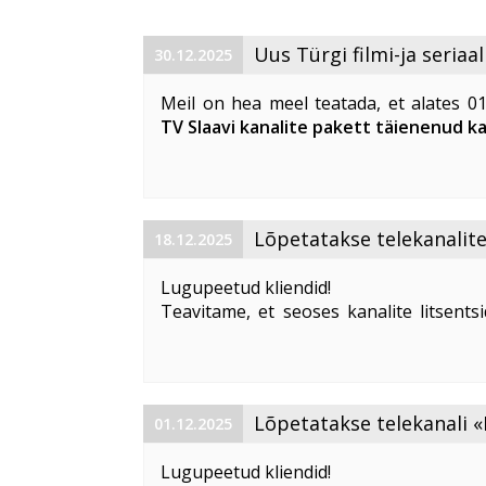
Uus Türgi filmi-ja seriaal
30.12.2025
Meil on hea meel teatada, et alates 0
TV Slaavi kanalite pakett täienenud ka
Kanalite loetelu logiline number (LCN
asemel).
«Dizi» on ...
​Lõpetatakse telekanali
18.12.2025
«СуперГерои» ja «ТОЧКА.РФ» edast
Lugupeetud kliendid!
Teavitame, et seoses kanalite litsent
võimaluse puudumisega lõpetatakse ala
telekanalite edastus: «
Ля Минор
», «
Ин
Lõpetatakse telekanali
01.12.2025
edastamine
Lugupeetud kliendid!