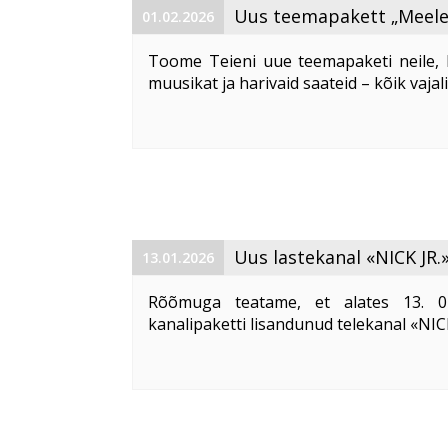
Uus teemapakett „Meelel
01.02.2026
spordikanalite maailm“
Toome Teieni uue teemapaketi neile, k
muusikat ja harivaid saateid – kõik vaja
Paketti „
Meelelahutus- ja spordikana
lisateemapaketina või ...
Uus lastekanal «NICK JR.
13.01.2026
Rõõmuga teatame, et alates 13. 
kanalipaketti lisandunud telekanal «NICK
Kanali loogiline number (LCN) on 163.
«NICK JR. » on rahvusvaheline laste 
bränd eelkooliealistele lastele (2–6 ...