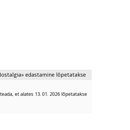
Nostalgia» edastamine lõpetatakse
eada, et alates 13. 01. 2026 lõpetatakse
stamine Eestis.
llise hilise teavitamise pärast.
levisiooni teenust, on ...