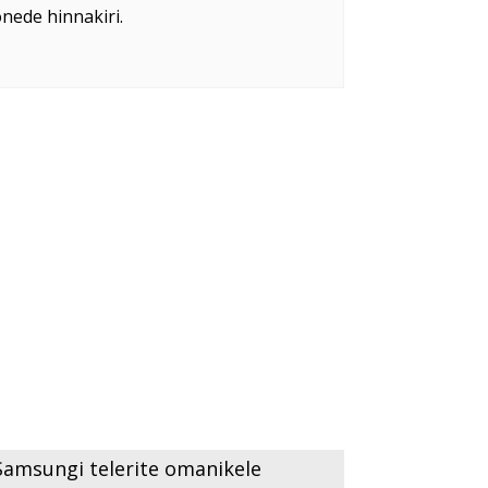
õnede hinnakiri.
ate tutvuda siin.
ltoodud muudatuste tõttu Telseti
...
 Samsungi telerite omanikele