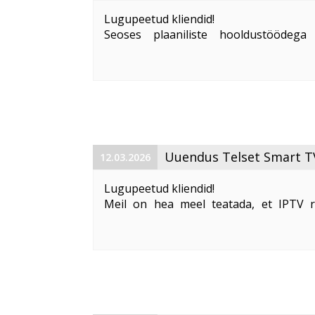
Lugupeetud kliendid!
Seoses plaaniliste hooldustööde
ajavahemikul kell 09:00–13:00
AS Telse
katkestus järgmistel aadressidel:
Suur-Karja tn 7, Tallinn
Suur-Karja tn 10, ...
Uuendus Telset Smart T
12.03.2026
tutvustame uut kasutajaliidese stiili 
Lugupeetud kliendid!
Meil on hea meel teatada, et IPTV 
TV
on nüüd saadaval uus kasutajaliides
/ „sibset“
.
Uuendatud kasutajaliides on kaasaegsem