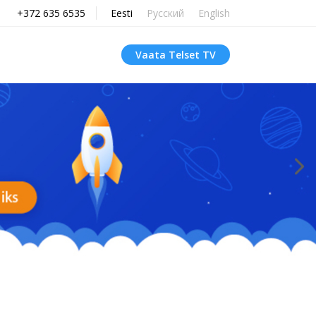
+372 635 6535
Eesti
Русский
English
Vaata Telset TV