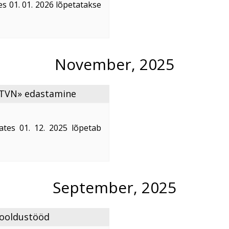
s 01. 01. 2026 lõpetatakse
ti territooriumil.
isse uue muusikakanali
V
...
November, 2025
 «TVN» edastamine
ates 01. 12. 2025 lõpetab
tenõustumisel leping üles
a Telseti ...
September, 2025
 hooldustööd