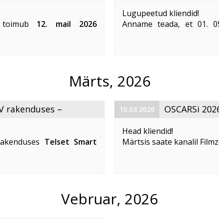
Lugupeetud kliendid!
ga toimub
12. mail 2026
Anname teada, et 01. 05
ti võrgus ajutine teenuste
(väljalaskeaastad 2024–2
Telset SmartTV rakendus
ajutiselt TizenOS-seadmetel
Märts, 2026
V rakenduses –
OSCARSi 2026
10.03.2026
!
Filmzone!
Head kliendid!
rakenduses
Telset Smart
Märtsis saate kanalil Fil
e mall –
Telset New Style
otseülekannet – üht ooda
a ...
Vebruar, 2026