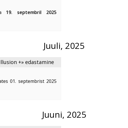
ega
19. septembril 2025
aardu, Muuga küla, Uus-
 (Jõelähtme ...
Juuli, 2025
Illusion +» edastamine
ates 01. septembrist 2025
tamine Eestis.
ärast.
Juuni, 2025