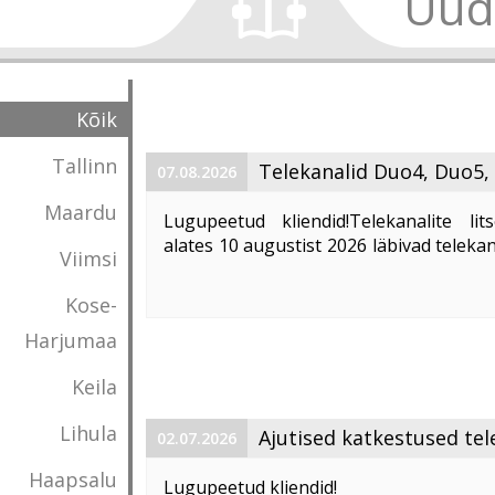
Uud
Kõik
Tallinn
Telekanalid Duo4, Duo5,
07.08.2026
saavad uued nimed
Maardu
Lugupeetud kliendid!Telekanalite lits
alates 10 augustist 2026 läbivad teleka
Viimsi
ja
Filmzone+ uuenduskuuri nin
Telekanalist Duo4 saab Duo Drama -
kan
Kose-
Harjumaa
Keila
Lihula
Ajutised katkestused tel
02.07.2026
Life ja TV3 Gold
Haapsalu
Lugupeetud kliendid!