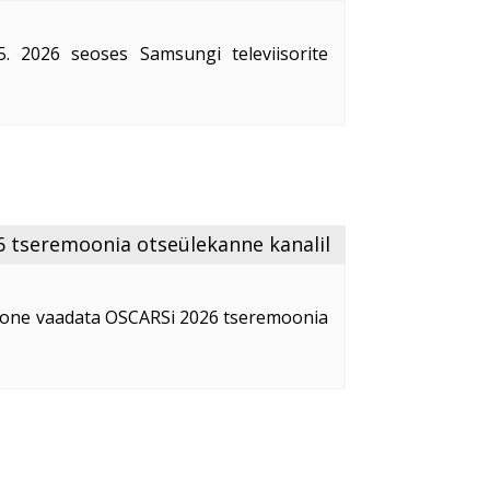
. 2026 seoses Samsungi televiisorite
026) tarkvarauuenduste järel ilmnenud
e toimimise häiretega ei ole rakendus
 ...
 tseremoonia otseülekanne kanalil
mzone vaadata OSCARSi 2026 tseremoonia
tumat sündmust filmimaailmas.