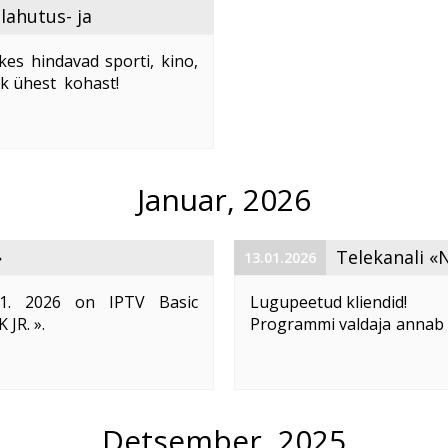
ahutus- ja
es hindavad sporti, kino,
lik ühest kohast!
lite maailm
“ saab tellida
Januar, 2026
»
Telekanali «
13.01.2026
01. 2026 on IPTV Basic
Lugupeetud kliendid!
 JR. ».
Programmi valdaja annab t
telekanali «Nostalgia» eda
telekanal ja Nickelodeoni
Palume siiralt vabandust se
Klientidel, kes kasutavad te
Detsember, 2025