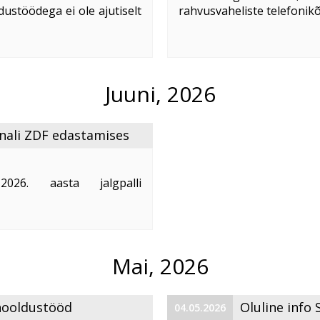
dustöödega ei ole ajutiselt
rahvusvaheliste telefonik
ife ja TV3 Gold signaalid
Uuendatud hinnakirjaga sa
alates 01:00 02. 07. 2026.
Kui Teie ei soovi üla
telefoniteenuse kasutamist 
Juuni, 2026
nali ZDF edastamises
26. aasta jalgpalli
riõiguste omanike rangete
 Saksamaa telekanali ZDF
telekanalil ...
Mai, 2026
 hooldustööd
Oluline info
04.05.2026