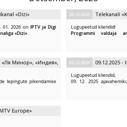
ikanal «Dizi»
Telekanali «
29.12.2025
1. 01. 2026 on
IPTV ja Digi
Lugupeetud kliendid!
naliga «Dizi»
.
Programmi valdaja a
) on 66 (India telekanali
2026 lõpetatakse telekana
Palume siiralt vabandus
Mõistame, et ...
te «Ля Минор», «Индия»,
09.12.2025 - 
02.12.2025
amine
hooldustööd
Lugupeetud kliendid,
side lepingute pikendamise
09. 12. 2025 ajavahemik
tes 01. 01. 2026 järgmiste
võrguseadmete hooldustöö
дия
», ...
Pärast tööde lõppu võib 
rakenduse taaskäivitamine
Kui ...
 «MTV Europe»