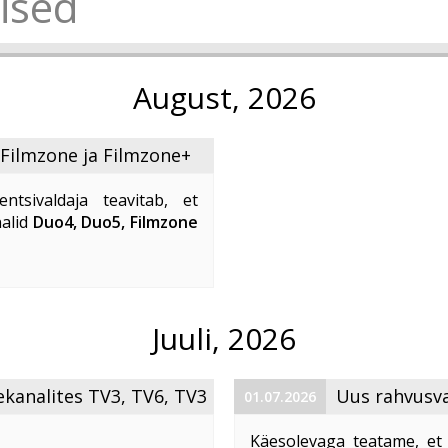
ised
August, 2026
 Filmzone ja Filmzone+
entsivaldaja teavitab, et
nalid
Duo4, Duo5, Filmzone
g saavad uued nimed
.
al jätkab ...
Juuli, 2026
ekanalites TV3, TV6, TV3
Uus rahvusva
01.07.2026
Käesolevaga teatame, et