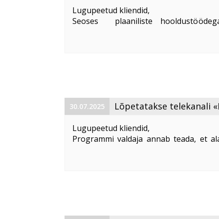
Lugupeetud kliendid,
Seoses plaaniliste hooldustööd
ajavahemikul kella 00:00 kuni 04:00
M
Muuga, Uusküla, Kose alevik ja Saviranna
Lõpetatakse telekanali «
30.07.2025
Lugupeetud kliendid,
Programmi valdaja annab teada, et al
lõpetatakse «
Illusion +
» telekanali edas
Vabandame võimalike ebameeldivuste p
Klientidel on õigus muudatustega ...