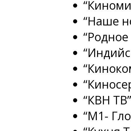
“Киноми
“Наше н
“Родное
“Индийс
“Киноко
“Киносе
“КВН ТВ
“М1- Гл