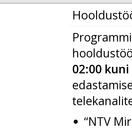
Hooldustöö
Programmi 
hooldustö
02:00 kuni
edastamise
telekanalit
“NTV Mir