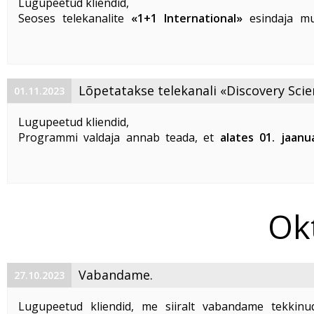
Lugupeetud kliendid,
Seoses telekanalite
«1+1 International
»
esindaja mu
lõpetab AS Telset antud kanalite oma võrgus edastam
01. detsembrist 2023.
Vabandame võimalike ebameeldivuste ...
Lõpetatakse telekanali «Discovery Scie
01.11.2023
«DTX» edastamine
Lugupeetud kliendid,
Programmi valdaja annab teada, et
alates 01. jaanu
lõpetatakse «Discovery Science» ja «DTX» tel
edastamine Eestis
.
Vabandame võimalike ebameeldivuste pärast.
Ok
Klientidel on ...
Vabandame.
27.10.2023
Lugupeetud kliendid, me siiralt vabandame tekkinu