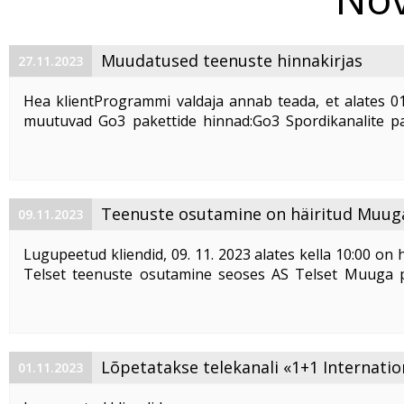
Muudatused teenuste hinnakirjas
27.11.2023
Hea klientProgrammi valdaja annab teada, et alates 01
muutuvad Go3 pakettide hinnad:Go3 Spordikanalite p
EURGo3 Filmikanalite pakett – 8 EURGo3 Filmi- ja Spor
pakett – 13 EURSeoses Go3 pakettide hinnatõusuga ...
Teenuste osutamine on häiritud Muug
09.11.2023
aedlinnas
Lugupeetud kliendid, 09. 11. 2023 alates kella 10:00 on 
Telset teenuste osutamine seoses AS Telset Muuga 
elektrikatkestusest.
Vabandame tekitatud ebameeldivuste pärast ja loo
mõistvat suhtumist.
Lõpetatakse telekanali «1+1 Internatio
01.11.2023
edastamine