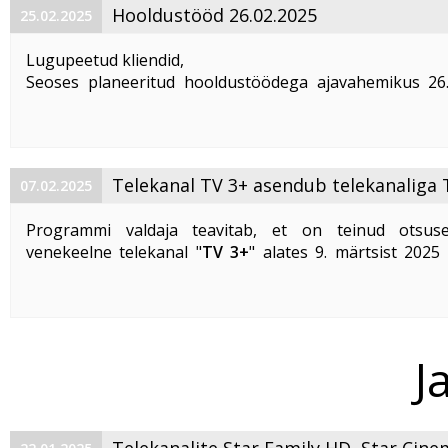
Hooldustööd 26.02.2025
25.02.2025
Lugupeetud kliendid,
Seoses planeeritud hooldustöödega ajavahemikus 26
kell 00:00 kuni 05:00
võib esineda katkestusi AS Telse
OTT teenuste kasutamisel
. Tööd võivad mõjutada 
telekanaleid.
Kui ...
Telekanal TV 3+ asendub telekanaliga 
07.02.2025
Programmi valdaja teavitab, et on teinud otsus
venekeelne telekanal "
TV 3+
" alates 9. märtsist 2025
turule uus "
TV3 Gold
" alates 10. 03. 2025.
TV 3+ on kättesaadav kuni 9. ...
J
Telekanalite Star Family HD, Star Cine