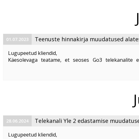
Teenuste hinnakirja muudatused alate
01.07.2023
01.07.2024
Lugupeetud kliendid,
Käesolevaga teatame, et seoses Go3 telekanalite e
lõpetamisega toimuvad alates 01. 07. 2024 muudatused
eraklientide teenuste hinnakirjas.
Teatame, et
Platinum pakett
, mis sisaldab Basic, Slavi ...
Telekanali Yle 2 edastamise muudatus
28.06.2024
Olümpiamängude ajal
Lugupeetud kliendid,