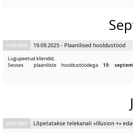
Klientidel, on õigus muudatustega mittenõustumisel l
öelda kuni 25. 12. 2025. Kui Klient ei teavita Telseti ...
Sep
​19.09.2025 - Plaanilised hooldustööd
15.09.2025
Lugupeetud kliendid,
Seoses plaaniliste hooldustöödega
19. septem
ajavahemikul kella 00:00 kuni 04:00
Maardu, Muuga k
Muuga, Uusküla, Kose alevik ja Saviranna (Jõelähtme ...
Lõpetatakse telekanali «Illusion +» ed
30.07.2025