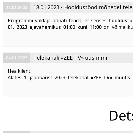
Peale tööde lõppu võivad Teie seadmed vajada ...
18.01.2023 - Hooldustööd mõnedel tele
12.01.2023
Programmi valdaja annab teada, et seoses
hooldustö
01. 2023 ajavahemikus 01:00 kuni 11:00
on võimaliku
edastamise katkestused alljärgnevatel telekanalitel:
TV3
TV6
3+ Estonia
Telekanali «ZEE TV» uus nimi
04.01.2023
TV3
TV3
...
Hea klient,
Alates 1. jaanuarist 2023 telekanal
«ZEE TV»
muutis 
ning uueks kanali nimeks on
«Индия»
.
«Индия»
- on India tervele perele suunatud suurim 
meelelahutuse telekanal.
Det
Eetris ...