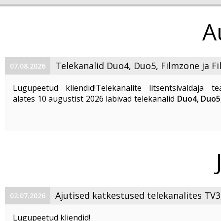
A
Telekanalid Duo4, Duo5, Filmzone ja F
07.08.2026
saavad uued nimed
Lugupeetud kliendid!Telekanalite litsentsivaldaja te
alates 10 augustist 2026 läbivad telekanalid
Duo4, Duo5
ja
Filmzone+ uuenduskuuri ning saavad uue
Telekanalist Duo4 saab Duo Drama -
kanal jätkab ...
Ajutised katkestused telekanalites TV3
02.07.2026
Life ja TV3 Gold
Lugupeetud kliendid!