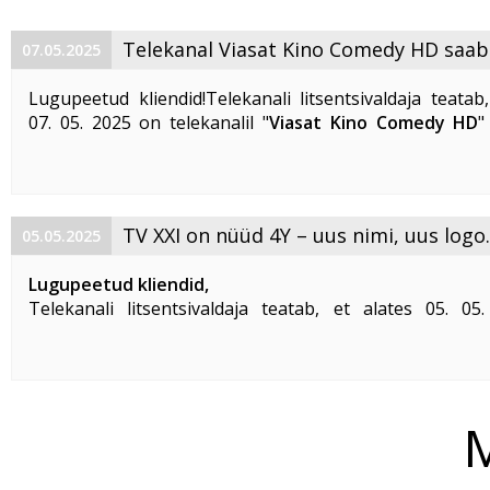
Telekanal Viasat Kino Comedy HD saab
07.05.2025
Lugupeetud kliendid!Telekanali litsentsivaldaja teatab,
07. 05. 2025 on telekanalil "
Viasat Kino Comedy HD
"
Telekanal on kättesaadav IPTV Baaspaketi, Digi 
Stardipaketi klientidele. Viasat Kino Comedy HD (LCN 262) 
TV XXI on nüüd 4Y – uus nimi, uus logo.
05.05.2025
Lugupeetud kliendid,
Telekanali litsentsivaldaja teatab, et alates 05. 0
telekanal
"TV XXI"
muutnud oma nime ja logo. Uueks 
"4Y"
.
Telekanal
"4Y"
on saadaval Digi TV ja IPTV ...
M