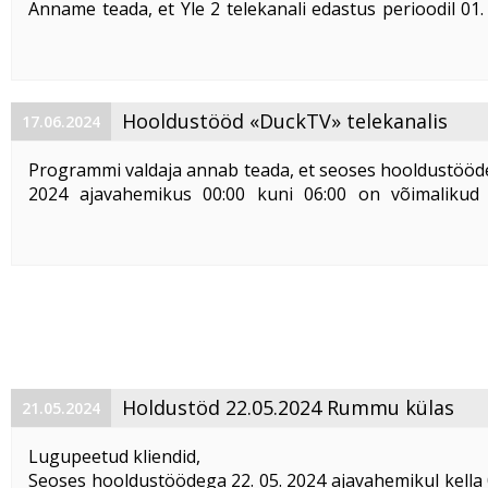
Anname teada, et Yle 2 telekanali edastus perioodil 01.
08. 11. 2024 Eestis Olümpiamängude ajal ei ole võimalik.
Olümpiamängude ajaks kanali edastus katkestatakse
valdaja poolt.
Täname Teid ...
Hooldustööd «DuckTV» telekanalis
17.06.2024
Programmi valdaja annab teada, et seoses hooldustööde
2024 ajavahemikus 00:00 kuni 06:00 on võimalikud 
«DuckTV» katkestused signaali edastamises.
Vabandame tekitatud ebamugavuste pärast.
Holdustöd 22.05.2024 Rummu külas
21.05.2024
Lugupeetud kliendid,
Seoses hooldustöödega 22. 05. 2024 ajavahemikul kella 