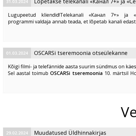
Lõpetakse telekanali «Канал 7+» ja «
31.03.2024
edastamine
Lugupeetud kliendid!Telekanali «Канал 7+» ja 
programmi valdaja annab teada, et lõpetab kanali edast
01. 05. 2024. Seoses sellega lõpetab AS Telset oma Digi
võrkudes telekanali «Канал 7+» ja ...
OSCARSi tseremoonia otseülekanne
01.03.2024
Kõigi filmi- ja telefännide aasta suurim sündmus on käes
Sel aastal toimub
OSCARSi tseremoonia
10. märtsil Ho
Los Angeleses legendaarses Dolby teatris.
Otseülekanne kanalil Filmzone
algab 11. märtsi
...
Ve
Muudatused Üldhinnakirjas
29.02.2024