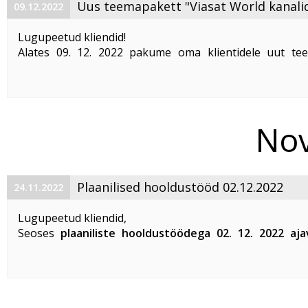
Uus teemapakett "Viasat World kanali
09.12.2022
Lugupeetud kliendid!
Alates 09. 12. 2022 pakume oma klientidele uut te
"Viasat World kanalid"
. Teemapaketi hind on 2,50 €/kuu
Pakett sisaldab järgmisi Viasat World kanaleid:
Epic Drama HD
loogiline number ...
Nov
Plaanilised hooldustööd 02.12.2022
24.11.2022
Lugupeetud kliendid,
Seoses
plaaniliste hooldustöödega 02. 12. 2022 aj
kella 00:00 kuni 06:00
võib esineda teenuste katkestusi A
võrgus. Võrgutööd mõjutavad teenuste toimimist järgmis