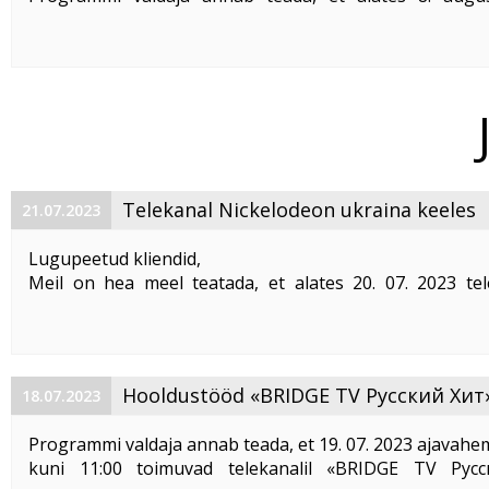
järgmised telekanalid muudavad oma nimed ja logod
TV 3 Film - uus nimi on
Go3 Films
TV 3 Sport - uus nimi on
Go3 Sport 1
TV 3 Sport 2 - uus nimi on ...
Telekanal Nickelodeon ukraina keeles
21.07.2023
Lugupeetud kliendid,
Meil on hea meel teatada, et alates 20. 07. 2023 tel
palvel kanalile "
Nickelodeon
" lisatud valitavad ukraa
subtiitrid.
Mängufilmid, lastelavastused, multiseriaalid ja isegi mäng
Hooldustööd «BRIDGE TV Русский Хит
18.07.2023
telekanalis
Programmi valdaja annab teada, et 19. 07. 2023 ajavahem
kuni 11:00 toimuvad telekanalil «BRIDGE TV Рус