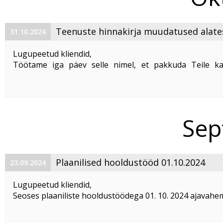
Teenuste hinnakirja muudatused alate
31.10.2024
01.12.2024
Lugupeetud kliendid,
Töötame iga päev selle nimel, et pakkuda Teile ka
kvaliteetseid teenuseid. Kiiresti muutuv ärikeskkond, s
teenuste sisseostuhindade tõus, klientide tarbimis
muutus (andmemahtude kasv viimase ...
Sep
Plaanilised hooldustööd 01.10.2024
23.09.2024
Lugupeetud kliendid,
Seoses plaaniliste hooldustöödega 01. 10. 2024 ajavahem
kuni 16:00 võib esineda teenuste katkestusi AS Telset´i
Võrgutööd mõjutavad teenuste toimimist järgmistel aadr