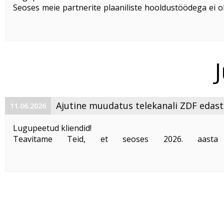
Seoses meie partnerite plaaniliste hooldustöödega ei ol
saadaval telekanalite TV3, TV6, TV3 Life ja TV3 Gold
teenustes Digi TV ja IPTV orienteeruvalt alates 01:00 02.
Tegeleme olukorra ...
Ajutine muudatus telekanali ZDF edas
11.06.2026
Lugupeetud kliendid!
Teavitame Teid, et seoses 2026. aasta j
maailmameistrivõistlustega ning autoriõiguste omani
nõuetega autoriõiguste kaitseks on Saksamaa telek
edastamine Eestis ajutiselt piiratud, kuna telekanalil ...