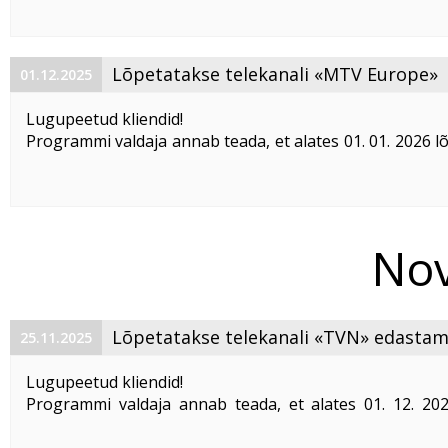
telekanalite edastus: «
Ля Минор
», «
Индия
», ...
Lõpetatakse telekanali «MTV Europe»
01.12.2025
edastamine
Lugupeetud kliendid!
Programmi valdaja annab teada, et alates 01. 01. 2026 l
telekanali «
MTV Europe
» edastamine Eesti territooriumil
Alates 01. 01. 2026 lisame eetrisse uue muus
MusicBoxDance HD, mis asendab „MTV
...
Nov
Lõpetatakse telekanali «TVN» edastam
25.11.2025
Lugupeetud kliendid!
Programmi valdaja annab teada, et alates 01. 12. 20
telekanal «
TVN
» oma tegevuse.