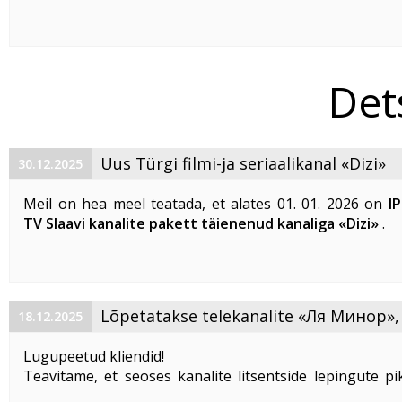
Kanali loogiline number (LCN) on 163.
«NICK JR. » on rahvusvaheline laste telekanal ja Ni
bränd eelkooliealistele lastele (2–6 ...
Det
Uus Türgi filmi-ja seriaalikanal «Dizi»
30.12.2025
Meil on hea meel teatada, et alates 01. 01. 2026 on
I
TV Slaavi kanalite pakett täienenud kanaliga «Dizi»
.
Kanalite loetelu logiline number (LCN) on 66 (India 
asemel).
«Dizi» on ...
​Lõpetatakse telekanalite «Ля Минор»
18.12.2025
«СуперГерои» ja «ТОЧКА.РФ» edastamine
Lugupeetud kliendid!
Teavitame, et seoses kanalite litsentside lepingute p
võimaluse puudumisega lõpetatakse alates 01. 01. 2026