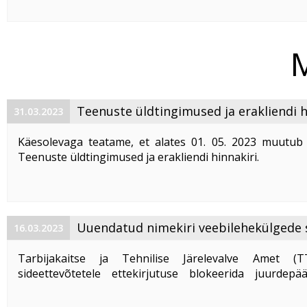
katkestusi AS Telset´i võrgus. Võrgutööd mõjutava
toimimist järgmistes ...
M
Teenuste üldtingimused ja erakliendi h
31.03.2023
on muutunud
Käesolevaga teatame, et alates 01. 05. 2023 muutub
Teenuste üldtingimused ja erakliendi hinnakiri.
Uuendatud Teenuste üldtingimustega saate tutvuda s
Uuendatud hinnakirjaga saate tutvuda siin.
Sideteenuste ...
Uuendatud nimekiri veebilehekülgede 
16.03.2023
kohustustest
Tarbijakaitse ja Tehnilise Järelevalve Amet (T
sideettevõtetele ettekirjutuse blokeerida juurdepä
loetletud veebilehtedele.
Resolutsiooni kohaselt kohustab TTJA sideettevõtetel 