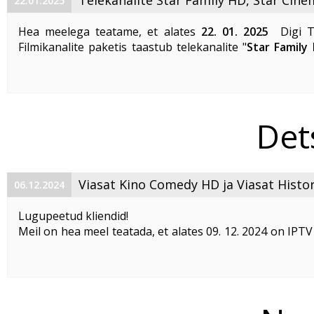
22.01.2025
Bolt HD edastamine taastab!
Hea meelega teatame, et alates
22. 01. 2025
Digi T
Filmikanalite paketis taastub telekanalite "
Star Family
Cinema HD
" ja "
Bolt HD
" edastamine.
Star Family HD – ...
Det
Viasat Kino Comedy HD ja Viasat Hist
06.12.2024
Baaspakettis!
Lugupeetud kliendid!
Meil on hea meel teatada, et alates 09. 12. 2024 on IPTV
Baaspakett ning OTT Stardipaketi klientidele saadaval
telekanalid
Viasat Kino Comedy HD ja Viasat History H
Viasat Kino
...