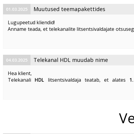
Muutused teemapakettides
01.03.2025
Lugupeetud kliendid!
Anname teada, et telekanalite litsentsivaldajate otsuseg
aprillist 2025 toimuvad telekanalite edastamisel 
muudatused:
Teemapakett
Viasat World kanalid sulgub
;
Telekanal
Epic Drama
...
Telekanal HDL muudab nime
04.03.2025
Hea klient,
Telekanali
HDL
litsentsivaldaja teatab, et alates
1
2025
läbib reiside ja seiklustega 
telekanal
HDL
brändimuutuse ning telekanal vahe
uueks ...
Ve