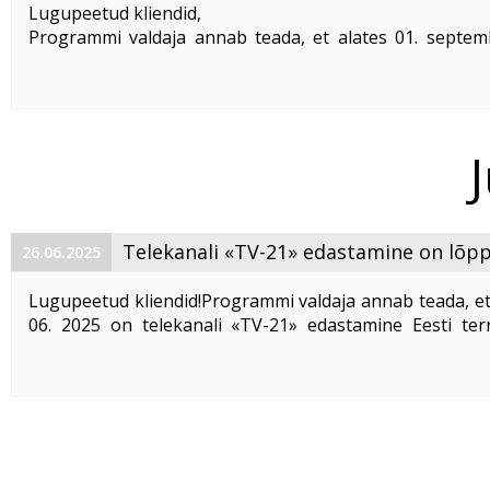
Lugupeetud kliendid,
Programmi valdaja annab teada, et alates 01. septem
lõpetatakse «
Illusion +
» telekanali edastamine Eestis.
Vabandame võimalike ebameeldivuste pärast.
Klientidel on õigus muudatustega ...
Telekanali «TV-21» edastamine on lõp
26.06.2025
Lugupeetud kliendid!Programmi valdaja annab teada, et 
06. 2025 on telekanali «TV-21» edastamine Eesti terr
lõpetatud. Klientidel, kes kasutavad antud teenust
muudatustega mittenõustumisel leping üles öelda kuni ..