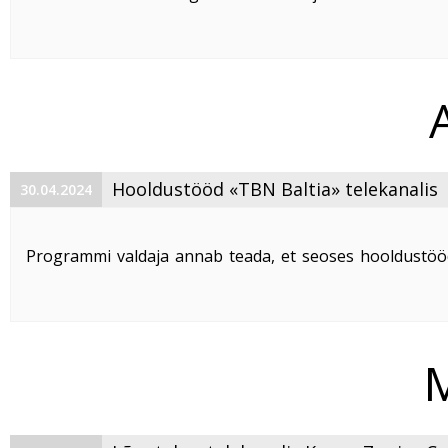
15:00 esineb katkestusi teenusel AS Telset võrgus Rumm
Peale tööde lõppu võivad Teie seadmed vajada taaskäivi
Kui peale ...
Hooldustööd «TBN Baltia» telekanalis
30.04.2024
Programmi valdaja annab teada, et seoses hooldustö
30. 04. 2024 telekanali
TBN Baltia
s
edastamine ajavahemikul 12. 00-17. 00 võib olla häiritud
Vabandame võimalike ebamugavuste ...
M