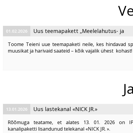
Ve
Uus teemapakett „Meelelahutus- ja
01.02.2026
spordikanalite maailm“
Toome Teieni uue teemapaketi neile, kes hindavad spo
muusikat ja harivaid saateid – kõik vajalik ühest kohast!
Paketti „
Meelelahutus- ja spordikanalite maailm
“ s
lisateemapaketina või ...
J
Uus lastekanal «NICK JR.»
13.01.2026
Rõõmuga teatame, et alates 13. 01. 2026 on I
kanalipaketti lisandunud telekanal «NICK JR. ».