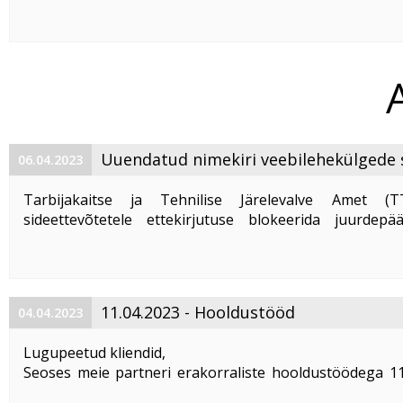
hooldustööd, mille käigus on telekanalil katkestused.
Vabandame tekitatud ebamugavuste pärast.
Uuendatud nimekiri veebilehekülgede 
06.04.2023
kohustustest
Tarbijakaitse ja Tehnilise Järelevalve Amet (T
sideettevõtetele ettekirjutuse blokeerida juurdepä
loetletud veebilehtedele. Resolutsiooni kohaselt koh
sideettevõtetel blokeerida ning muuta veebilehtede juurd
11.04.2023 - Hooldustööd
04.04.2023
Lugupeetud kliendid,
Seoses meie partneri erakorraliste hooldustöödega 11
ajavahemikul kella 01:00 kuni 04:00 võib esineda