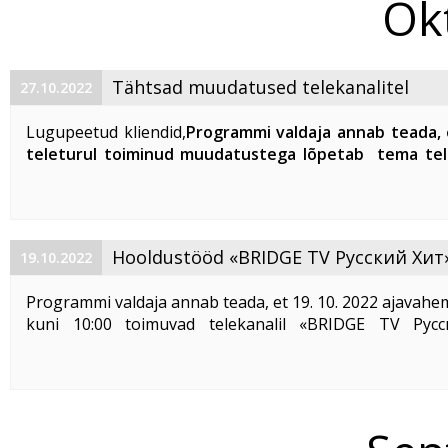
Ok
Tähtsad muudatused telekanalitel
27.10.2022
Lugupeetud kliendid,
Programmi valdaja annab teada, 
teleturul toiminud muudatustega lõpetab tema tele
Duo 3, Duo 6, Filmzone, Kidzone TV ja Kidzone Mini 
12. 2022 venekeelse heli edastamise.
Alates sellest ...
Hooldustööd «BRIDGE TV Русский Хит
19.10.2022
telekanalis
Programmi valdaja annab teada, et 19. 10. 2022 ajavahem
kuni 10:00 toimuvad telekanalil «BRIDGE TV Рус
hooldustööd, mille käigus on telekanalil katkestused.
Vabandame tekitatud ebamugavuste pärast.