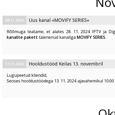
Nov
Uus kanal «MOVIFY SERIES»
28.11.2024
Rõõmuga teatame, et alates 28. 11. 2024 IPTV ja Di
kanalite pakett
täienenud kanaliga
MOVIFY SERIES
.
Telekanali loogiline number (LCN) on 194.
«MOVIFY SERIES» on venekeelne telekanal, mis eda
mängufilme ja ...
Hooldustööd Keilas 13. novembril
11.11.2024
Lugupeetud kliendid,
Seoses hooldustöödega 13. 11. 2024 ajavahemikul 10:00 
võib esineda internetteenuste katkestusi AS Telset´i võr
Võrgutööd mõjutavad teenuste toimimist järgmistel aadr
Nurme tn 6
Paldiski mnt ...
Ok