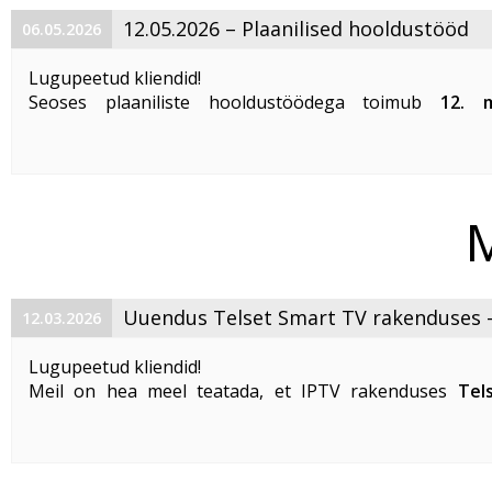
12.05.2026 – Plaanilised hooldustööd
06.05.2026
Lugupeetud kliendid!
Seoses plaaniliste hooldustöödega toimub
12. 
ajavahemikul kell 09:00–13:00
AS Telseti võrgus ajutin
katkestus järgmistel aadressidel:
Suur-Karja tn 7, Tallinn
Suur-Karja tn 10, ...
M
Uuendus Telset Smart TV rakenduses 
12.03.2026
tutvustame uut kasutajaliidese stiili !
Lugupeetud kliendid!
Meil on hea meel teatada, et IPTV rakenduses
Tels
TV
on nüüd saadaval uus kasutajaliidese mall –
Telset 
/ „sibset“
.
Uuendatud kasutajaliides on kaasaegsema ...