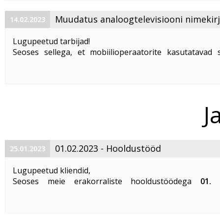
Bollywood HD
on populaarne India filmikanal. Eetris - k
...
Muudatus analoogtelevisiooni nimekir
14.02.2023
Lugupeetud tarbijad!
Seoses sellega, et mobiilioperaatorite kasutatavad
mobiilse interneti teenuste osutamiseks 4G ja 5G teh
häirivad AS Telset analoogtelevisiooni teenuse tö
sunnitud Tallinnas, Maardus ja Keilas ...
J
01.02.2023 - Hooldustööd
25.01.2023
Lugupeetud kliendid,
Seoses meie erakorraliste hooldustöödega
01. 
ajavahemikul kella 01:00 kuni 05:00 võib esined
teenuste katkestusi
AS Telset´i võrgus.