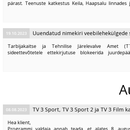
pärast. Teenuste katkestus Keila, Haapsalu linnade
ning Vasalemma alevikus. klientidel on tingitud mei
sidetaristu lõhkumisest kolmanda osapoole poolt. Algselt, 
Uuendatud nimekiri veebilehekülgede 
19.10.2023
kohustustest
Tarbijakaitse ja Tehnilise Järelevalve Amet (T
sideettevõtetele ettekirjutuse blokeerida juurdepä
loetletud veebilehtedele.
Resolutsiooni kohaselt kohustab TTJA sideettevõtetel 
ning muuta veebilehtede juurdepääs ...
A
TV 3 Sport, TV 3 Sport 2 ja TV 3 Film k
08.08.2023
muudavad oma nime
Hea klient,
Programmi valdaja annab teada, et alates 8. augus