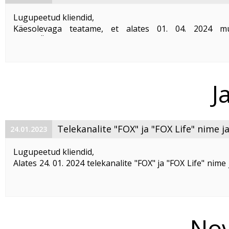
Lugupeetud kliendid,
Käesolevaga teatame, et alates 01. 04. 2024 
Telset Üldhinnakiri erakliendile ja ärikliendile.
J
Tehniku väljakutse​
Tehniku väljakutse (sisaldab kuni 30 minutit ...
Telekanalite "FOX" ja "FOX Life" nime j
24.01.2023
muutunud
Lugupeetud kliendid,
Alates 24. 01. 2024 telekanalite "FOX" ja "FOX Life" nime
muutunud.
Telekanali "FOX"
uus nimi on "FX"
loogiline number (LCN) 
Nov