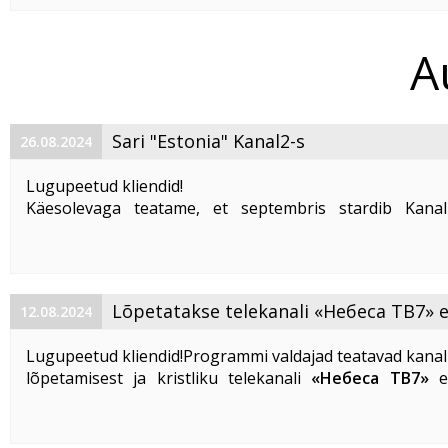
Liikuri ...
A
Sari "Estonia" Kanal2-s
26.08.2024
Lugupeetud kliendid!
Käesolevaga teatame, et septembris stardib Kana
draamasari „Estonia”, mis räägib parvlaeva „Estonia“ tr
hukkumisest Läänemerel.
Programmivaldaja annab teada, et antud ...
Lõpetatakse telekanali «Небеса ТВ7» 
12.08.2024
Lugupeetud kliendid!Programmi valdajad teatavad kanal
lõpetamisest ja kristliku telekanali
«Небеса ТВ7»
e
lõpetamisest kõigis riikides ja kõigi operaatoritega ala
2024.
TV7 eestikeelne versioon
...