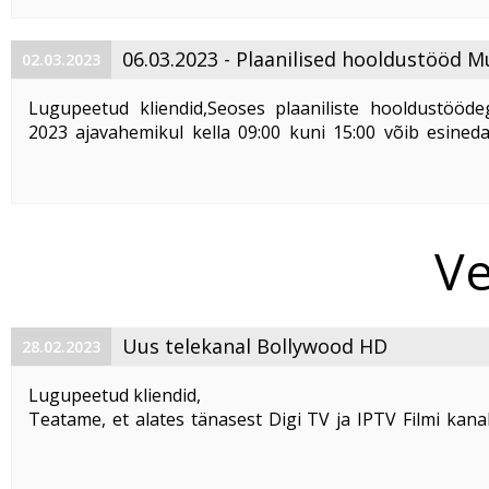
ning muuta veebilehtede juurdepääs ...
06.03.2023 - Plaanilised hooldustööd 
02.03.2023
Lugupeetud kliendid,Seoses plaaniliste hooldustööde
2023 ajavahemikul kella 09:00 kuni 15:00 võib esined
katkestusi AS Telset´i võrgus. Võrgutööd mõjutavad
Kaabeltelevisiooni- ja interneti teenuste toimimist ...
Ve
Uus telekanal Bollywood HD
28.02.2023
Lugupeetud kliendid,
Teatame, et alates tänasest Digi TV ja IPTV Filmi kanal
täienes telekanaliga
"Bollywood HD"
Loogiline number (LCN) on 197.