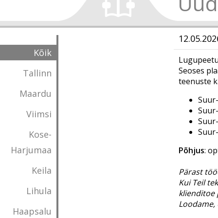
Uud
12.05.202
Kõik
Lugupeetud
Seoses pla
Tallinn
teenuste k
Maardu
Suur-
Suur-
Viimsi
Suur-
Suur-
Kose-
Harjumaa
Põhjus
: op
Keila
Pärast tööd
Kui Teil t
Lihula
klienditoe 
Loodame, e
Haapsalu