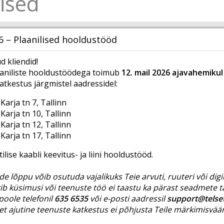
ised
6 – Plaanilised hooldustööd
 kliendid!
aniliste hooldustöödega toimub
12. mail 2026 ajavahemikul
atkestus järgmistel aadressidel:
Karja tn 7, Tallinn
Karja tn 10, Tallinn
Karja tn 12, Tallinn
Karja tn 17, Tallinn
tilise kaabli keevitus- ja liini hooldustööd.
e lõppu võib osutuda vajalikuks Teie arvuti, ruuteri või dig
ekib küsimusi või teenuste töö ei taastu ka pärast seadmete
poole telefonil
635 6535
või e-posti aadressil
support@telse
t ajutine teenuste katkestus ei põhjusta Teile märkimisvä