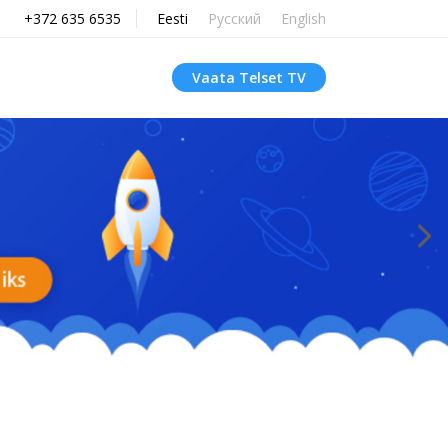
+372 635 6535
Eesti
Русский
English
Vaata Telset TV