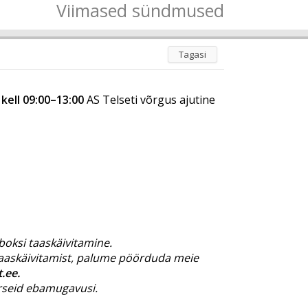
Viimased sündmused
Tagasi
 kell 09:00–13:00
AS Telseti võrgus ajutine
iboksi taaskäivitamine.
 taaskäivitamist, palume pöörduda meie
t.ee
.
ärseid ebamugavusi.