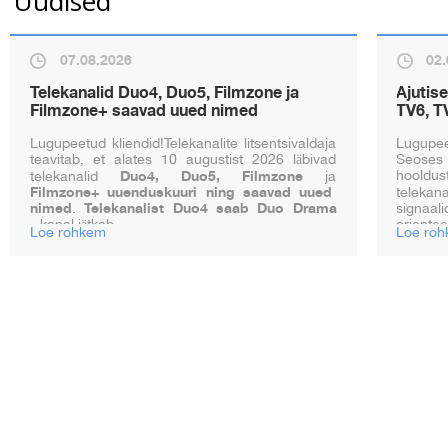
Uudised
07.08.2026
02.
Telekanalid Duo4, Duo5, Filmzone ja
Ajutis
Filmzone+ saavad uued nimed
TV6, T
Lugupeetud kliendid!Telekanalite litsentsivaldaja
Lugupee
teavitab, et alates 10 augustist 2026 läbivad
Seose
hooldu
telekanalid
Duo4, Duo5, Filmzone
ja
Filmzone+ uuenduskuuri ning saavad uued
telekan
nimed
.
Telekanalist Duo4 saab Duo Drama
signa
-
kanal jätkab ...
orientee
Loe rohkem
Loe ro
Tegeleme