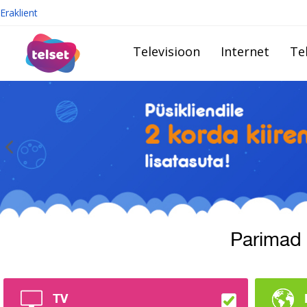
Eraklient
Televisioon
Internet
Te
Parimad
TV