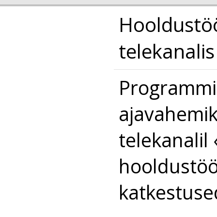
Hooldustö
telekanalis
Programmi 
ajavahemik
telekanali
hooldustööd
katkestuse