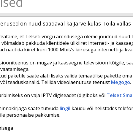
ised
eenused on nüüd saadaval ka Järve külas Toila vallas
atame, et Telseti võrgu arendusega oleme jõudnud nüüd Toi
 võimaldab pakkuda klientidele ülikiiret interneti- ja kaasaeg
d nautida kiiret kuni 1000 Mbit/s kiirusega internetti ja kvali
siooniteenus on mugav ja kaasaegne televisioon kõigile, saat
elvaatamisega.
itud paketile saate alati lisaks valida temaatilise pakette om
d või teaduskanalid. Tellida videolaenutuse teenust
Megogo
.
rbimiseks on vaja IPTV digiseadet (digiboks või
Telset Sma
innakirjaga saate tutvuda
lingil
kaudu või helistades telefo
ile personaalse pakkumise.
isega