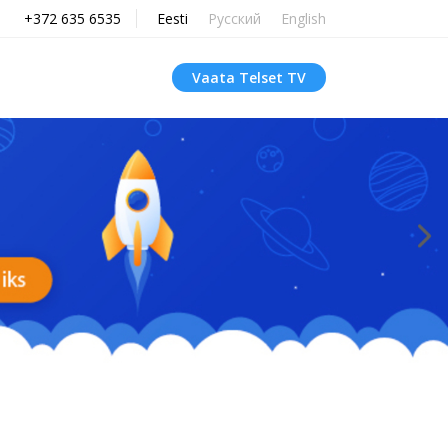
+372 635 6535
Eesti
Русский
English
Vaata Telset TV