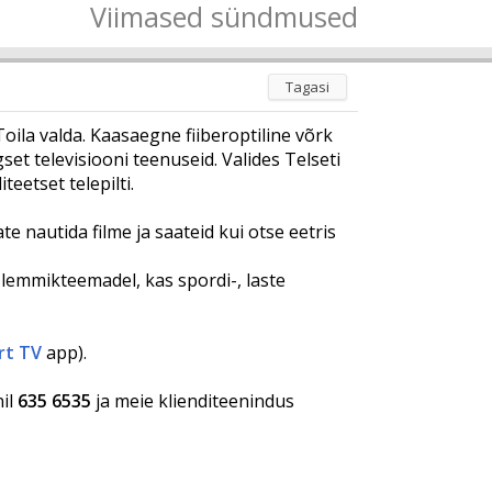
Viimased sündmused
Tagasi
la valda. Kaasaegne fiiberoptiline võrk
set televisiooni teenuseid. Valides Telseti
teetset telepilti.
e nautida filme ja saateid kui otse eetris
a lemmikteemadel, kas spordi-, laste
rt TV
app).
nil
635 6535
ja meie klienditeenindus