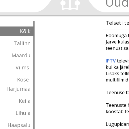
Uud
Telseti t
Kõik
Rõõmuga te
Järve külas
Tallinn
teenust saa
Maardu
IPTV
televi
Viimsi
kui ka jär
Lisaks tell
Kose-
multifilmi
Harjumaa
Teenuse ta
Keila
Teenuste h
koostab te
Lihula
Lugupidam
Haapsalu