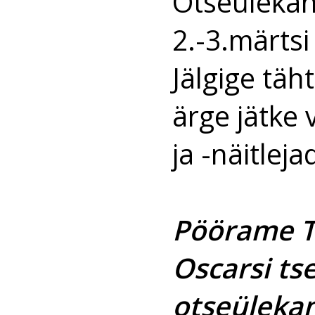
Otseülekan
2.-3.märtsi 
Jälgige täh
ärge jätke 
ja -näitleja
Pöörame Te
Oscarsi ts
otseüleka