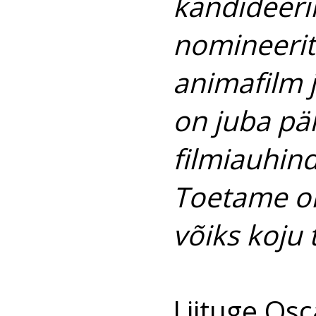
kandideeri
nomineerit
animafilm j
on juba pä
filmiauhind
Toetame om
võiks koju 
Liituge Osc