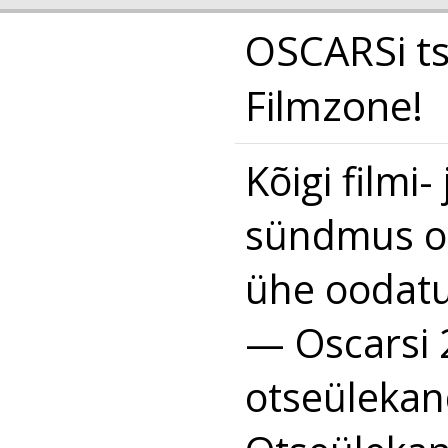
OSCARSi ts
Filmzone!
Kõigi filmi
sündmus on
ühe oodat
— Oscarsi
otseülekan