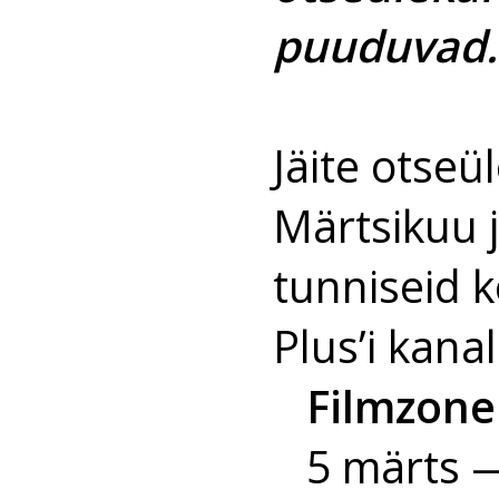
puuduvad.
Jäite otseü
Märtsikuu j
tunniseid k
Plus’i kanal
Filmzone
5 märts 