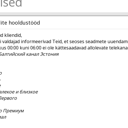
ised
lite hooldustööd
 kliendid,
valdajad informeerivad Teid, et seoses seadmete uuendamis
us 00:00 kuni 06:00 ei ole kättesaadavad allolevate telekanal
Балтийский канал Эстония
р
но
ь
е
далекое и близкое
Первого
но Премиум
иал