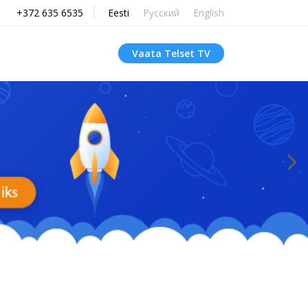
+372 635 6535
Eesti
Русский
English
Vaata Telset TV