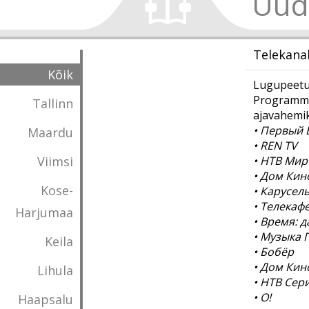
Uud
Telekana
Kõik
Lugupeetud
Programmi 
Tallinn
ajavahemik
• Первый 
Maardu
• REN TV
Viimsi
• НТВ Ми
• Дом Ки
Kose-
• Карусел
• Телекаф
Harjumaa
• Время: 
• Музыка 
Keila
• Бобёр
• Дом Ки
Lihula
• НТВ Сер
• О!
Haapsalu