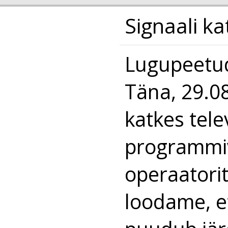
Signaali k
Lugupeetud
Täna, 29.0
katkes tele
programmiva
operaatori
loodame, et