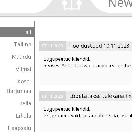
New
all
Tallinn
Hooldustööd 10.11.2023
07.11.2023
Maardu
Lugupeetud kliendid,
Seoses Ahtri tänava trammitee ehitus
Viimsi
magistraalkaabli ümberehitustööd 10. 1
00:00 kuni 05:00. Sellel ajal on häiritu
Kose-
esineda teenuste ...
Harjumaa
Lõpetatakse telekanali «
01.11.2023
Keila
«DTX» edastamine
Lugupeetud kliendid,
Lihula
Programmi valdaja annab teada, et
a
lõpetatakse «Discovery Science»
Haapsalu
edastamine Eestis
.