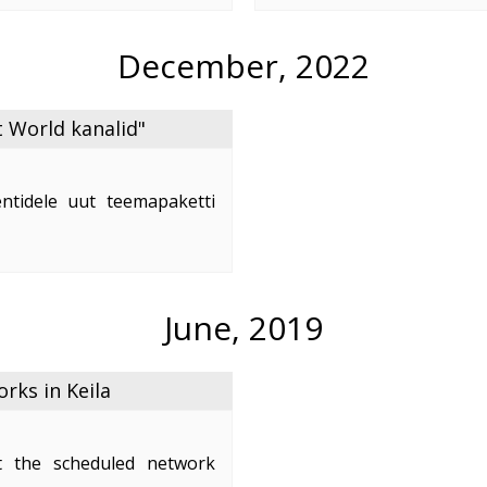
e
...
December, 2022
 World kanalid"
ntidele uut teemapaketti
nd on 2,50 €/kuus.
naleid:
June, 2019
ks in Keila
 the scheduled network