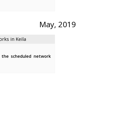
een 01:00-05:00.
ipment of the fiber-optic
the maintenance ...
May, 2019
ks in Keila
 the scheduled network
tween 01:00-07:00.
network devices and affect