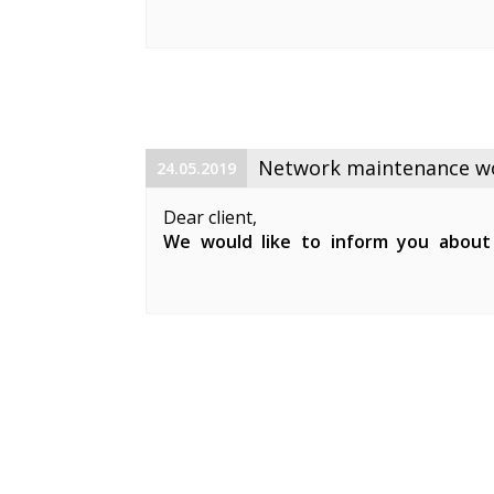
maintenance works on 19. 06. 2019 betw
Planned works include upgrade the equ
cable and affect clients in Keila. During 
Network maintenance wor
24.05.2019
Dear client,
We would like to inform you about
maintenance works on 29. 05. 2019 be
Planned works include updates to our 
clients in Keila.
During the ...