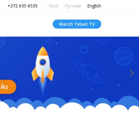
+372 635 6535
Eesti
Русский
English
Watch Telset TV