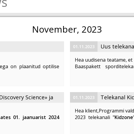
s
November, 2023
Uus telekana
01.11.2023
Hea uudisena teatame, et 
ega on plaanitud optilise
Baaspakett sporditelek
1. 2023 ajavahemikul kella
number (LCN) on 59. Te
d teenuste tarbimine, võivad
vaatajatele suurepärast võim
Discovery Science» ja
Telekanal Ki
01.11.2023
Hea klient,Programmi vald
lates 01. jaanuarist 2024
2023 telekanali "
Kidzone
 ja «DTX» telekanalite
muutuvad. Telekanali "
K
Kidzone Max
- on eestikeel