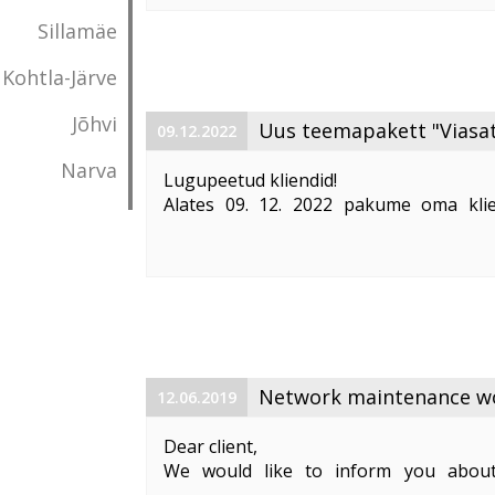
Vabandame võimalike ebameeldivust
Sillamäe
Kohtla-Järve
Jõhvi
Uus teemapakett "Viasat
09.12.2022
Narva
Lugupeetud kliendid!
Alates 09. 12. 2022 pakume oma klie
"Viasat World kanalid"
. Teemapaketi hi
Pakett sisaldab järgmisi Viasat World ka
Epic Drama HD
loogiline number ...
Network maintenance wor
12.06.2019
Dear client,
We would like to inform you about