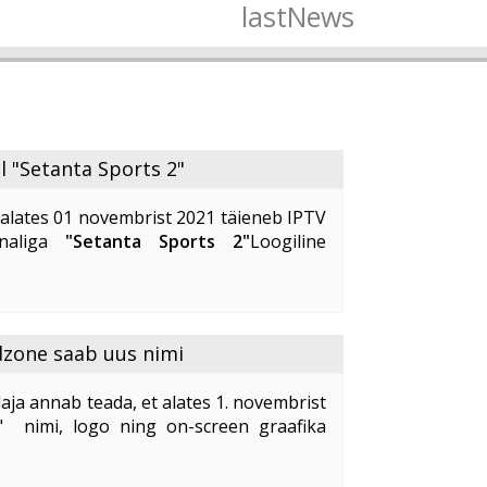
lastNews
l "Setanta Sports 2"
alates 01 novembrist 2021 täieneb IPTV
analiga
"Setanta Sports 2"
Loogiline
lekanal
"Setanta Sports 2"
pakub oma
alust kvaliteetselt ja ...
dzone saab uus nimi
aja annab teada, et alates 1. novembrist
" nimi, logo ning on-screen graafika
idzone
" uus nimi on "
Kidzone Max
".
ne ...