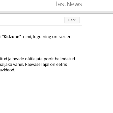
lastNews
Back
 "
Kidzone
" nimi, logo ning on-screen
itud ja heade näitlejate poolt helindatud.
naljaka vahel. Päevasel ajal on eetris
avideod.