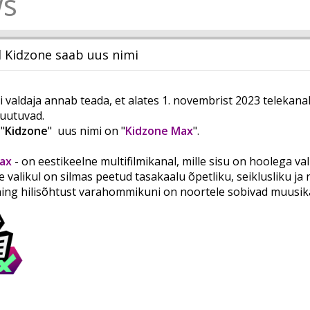
s
l Kidzone saab uus nimi
valdaja annab teada, et alates 1. novembrist 2023 telekanali
uutuvad.
"
Kidzone
" uus nimi on "
Kidzone Max
".
ax
- on eestikeelne multifilmikanal, mille sisu on hoolega val
e valikul on silmas peetud tasakaalu õpetliku, seiklusliku ja 
ning hilisõhtust varahommikuni on noortele sobivad muusik