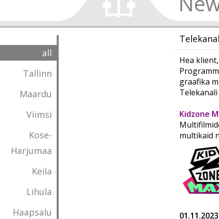
New
Telekana
all
Hea klient,
Programmi 
Tallinn
graafika m
Telekanali 
Maardu
Viimsi
Kidzone M
Multifilmid
Kose-
multikaid 
Harjumaa
Keila
Lihula
Haapsalu
01.11.2023