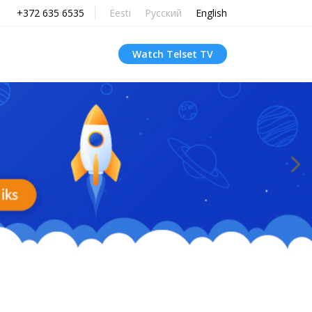
+372 635 6535
Eesti
Русский
English
Watch Telset TV