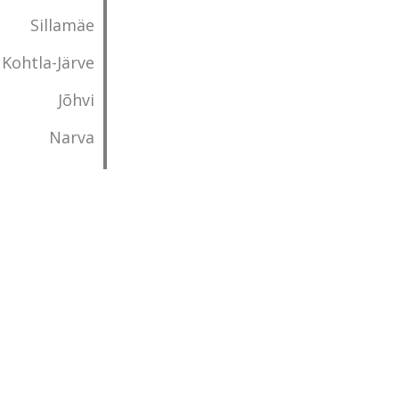
Sillamäe
Kohtla-Järve
Jõhvi
Narva