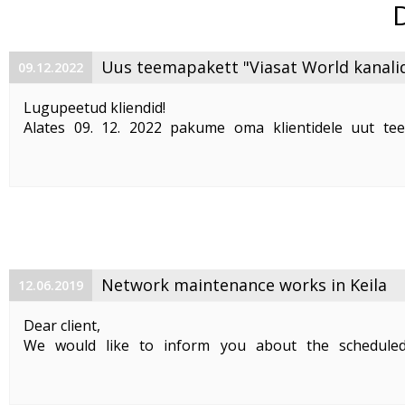
Uus teemapakett "Viasat World kanali
09.12.2022
Lugupeetud kliendid!
Alates 09. 12. 2022 pakume oma klientidele uut te
"Viasat World kanalid"
. Teemapaketi hind on 2,50 €/kuu
Pakett sisaldab järgmisi Viasat World kanaleid:
Epic Drama HD
loogiline number ...
Network maintenance works in Keila
12.06.2019
Dear client,
We would like to inform you about the schedule
maintenance works on 19. 06. 2019 between 01:00-05:00.
Planned works include upgrade the equipment of the f
cable and affect clients in Keila. During the maintenance .