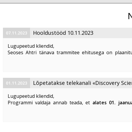
Hooldustööd 10.11.2023
07.11.2023
Lugupeetud kliendid,
Seoses Ahtri tänava trammitee ehitusega on plaanitu
magistraalkaabli ümberehitustööd 10. 11. 2023 ajavahem
00:00 kuni 05:00. Sellel ajal on häiritud teenuste tarbim
esineda teenuste ...
Lõpetatakse telekanali «Discovery Scie
01.11.2023
«DTX» edastamine
Lugupeetud kliendid,
Programmi valdaja annab teada, et
alates 01. jaanu
lõpetatakse «Discovery Science» ja «DTX» tel
edastamine Eestis
.
Vabandame võimalike ebameeldivuste
...