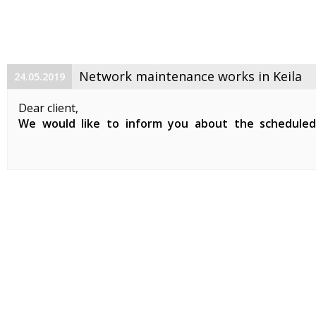
Network maintenance works in Keila
24.05.2019
Dear client,
We would like to inform you about the schedule
maintenance works on 29. 05. 2019 between 01:00-07:0
Planned works include updates to our network devices 
clients in Keila.
During the ...