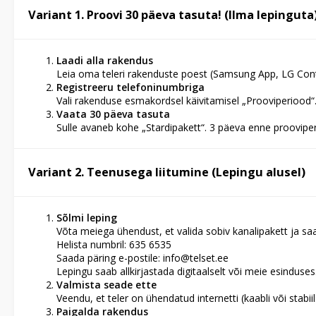
Variant 1. Proovi 30 päeva tasuta! (Ilma lepinguta
Laadi alla rakendus
Leia oma teleri rakenduste poest (Samsung App, LG Conte
Registreeru telefoninumbriga
Vali rakenduse esmakordsel käivitamisel „Prooviperiood“
Vaata 30 päeva tasuta
Sulle avaneb kohe „Stardipakett“. 3 päeva enne proovip
Variant 2. Teenusega liitumine (Lepingu alusel)
Sõlmi leping
Võta meiega ühendust, et valida sobiv kanalipakett ja s
Helista numbril: 635 6535
Saada päring e-postile:
info@telset.ee
Lepingu saab allkirjastada digitaalselt või meie esinduses
Valmista seade ette
Veendu, et teler on ühendatud internetti (kaabli või stabii
Paigalda rakendus