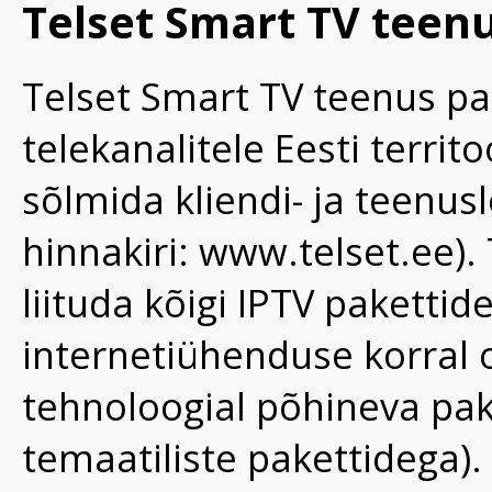
Telset Smart TV teen
Telset Smart TV teenus p
telekanalitele Eesti terri
sõlmida kliendi- ja teenus
hinnakiri:
www.telset.ee
).
liituda kõigi IPTV pakettid
internetiühenduse korral o
tehnoloogial põhineva pake
temaatiliste pakettidega).