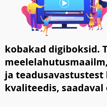
kobakad digiboksid. 
meelelahutusmaailm,
ja teadusavastustest
kvaliteedis, saadaval o