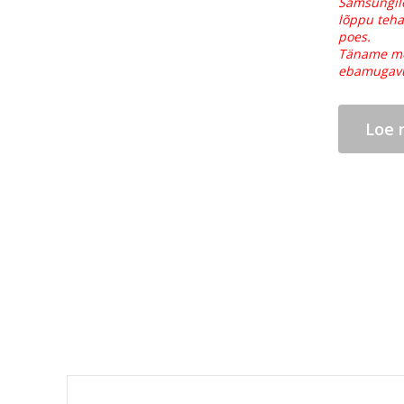
Samsungile
lõppu teh
poes.
Täname mõ
ebamugavu
Loe 