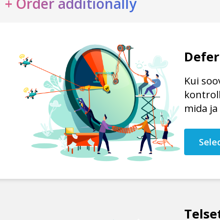
+ Order additionally
Defer
Kui soov
kontroll
mida ja 
Sele
Telse