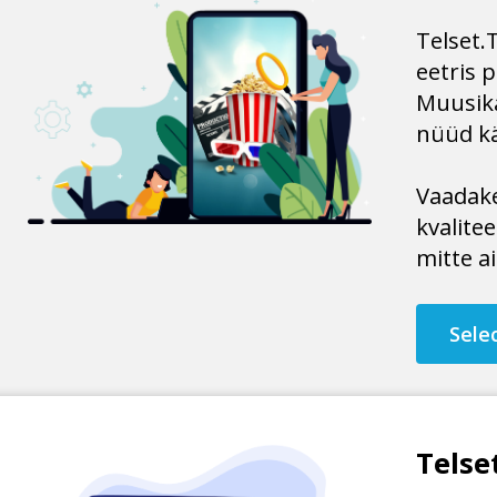
Telset.
eetris 
Muusika
nüüd kä
Vaadake
kvalite
mitte ai
Sele
Telse