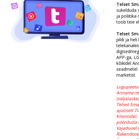
Telset Sm
sukelduda 
ja poliitik
toob teie e
Telset Sm
pildi ja hel
telekanalei
digisedmeg
APP-ga, LG
kõikidel An
seadmetel 
marketist.
Lugupeetud
Anname te
(väljalask
Telset Sma
ajutiselt 
Klientidel,
pöörduda k
Vajadusel 
Rakenduse