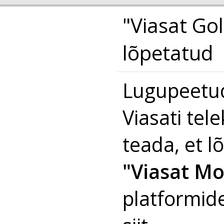
"Viasat Go
lõpetatud
Lugupeetud
Viasati tel
teada, et l
"Viasat Mo
platformide