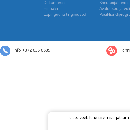
Dokumendid
Kasutusjuhendid
Hinnakiri
Avaldused ja voli
Lepingud ja tingimused
Püsikliendiprog
Info
+372 635 6535
Tehni
Telset veebilehe sirvimise jätk