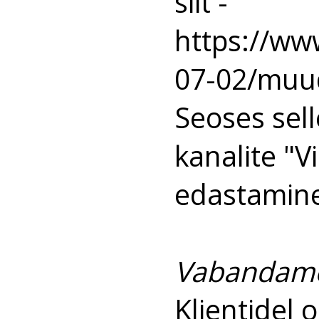
siit -
https://ww
07-02/muud
Seoses sel
kanalite "V
edastamine
Vabandame 
Klientidel