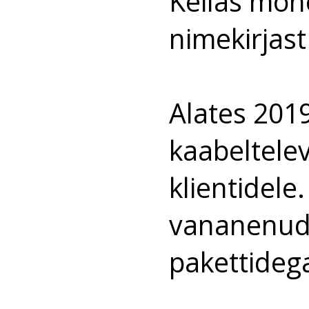
Keilas mõn
nimekirjast
Alates 2019
kaabeltele
klientidele
vananenud 
pakettideg