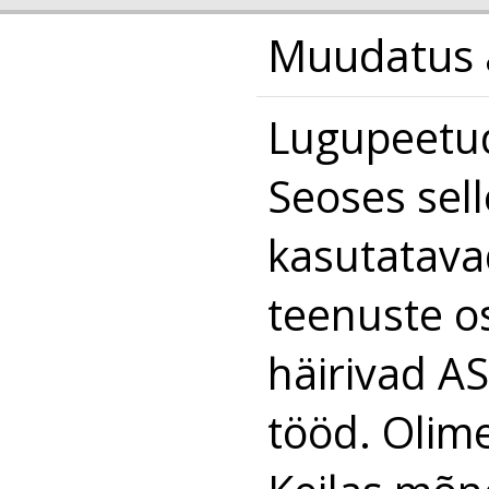
Muudatus a
Lugupeetud
Seoses sell
kasutatava
teenuste o
häirivad AS
tööd. Olim