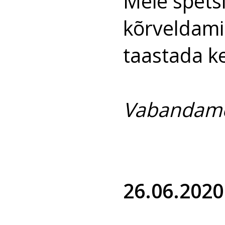
Meie spetsi
kõrveldami
taastada ke
Vabandame 
26.06.2020