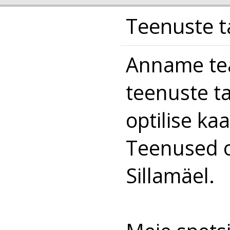
Teenuste t
Anname tea
teenuste t
optilise kaa
Teenused on
Sillamäel.