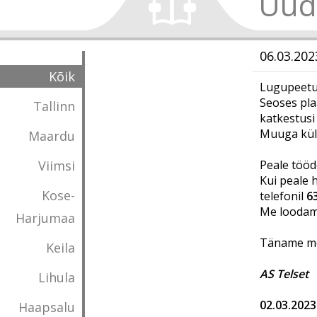
Uud
06.03.202
Kõik
Lugupeetud
Seoses pla
Tallinn
katkestusi
Muuga kül
Maardu
Viimsi
Peale tööd
Kui peale 
Kose-
telefonil
6
Me loodame
Harjumaa
Täname mõ
Keila
AS Telset
Lihula
02.03.2023
Haapsalu