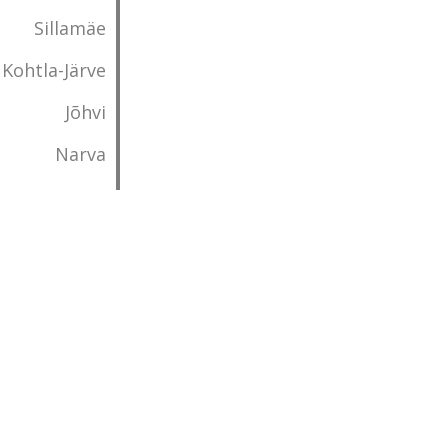
Sillamäe
Kohtla-Järve
Jõhvi
Narva