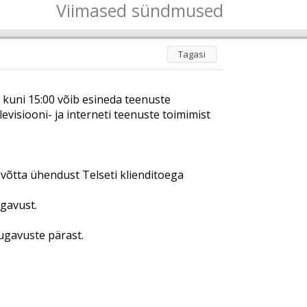
Viimased sündmused
Tagasi
 kuni 15:00 võib esineda teenuste
evisiooni- ja interneti teenuste toimimist
 võtta ühendust Telseti klienditoega
ugavust.
gavuste pärast.