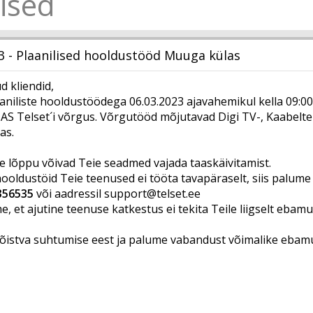
ised
3 - Plaanilised hooldustööd Muuga külas
 kliendid,
aniliste hooldustöödega 06.03.2023 ajavahemikul kella 09:00
 AS Telset´i võrgus. Võrgutööd mõjutavad Digi TV-, Kaabeltel
as.
e lõppu võivad Teie seadmed vajada taaskäivitamist.
hooldustöid Teie teenused ei tööta tavapäraselt, siis palume
356535
või aadressil
support@telset.ee
, et ajutine teenuse katkestus ei tekita Teile liigselt ebam
istva suhtumise eest ja palume vabandust võimalike ebamu