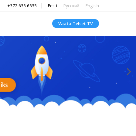
+372 635 6535
Eesti
Русский
English
Vaata Telset TV