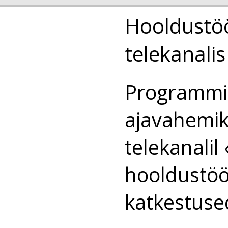
Hooldustö
telekanalis
Programmi 
ajavahemik
telekanali
hooldustööd
katkestuse