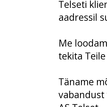
Telseti kli
aadressil
s
Me loodame
tekita Teil
Täname mõi
vabandust 