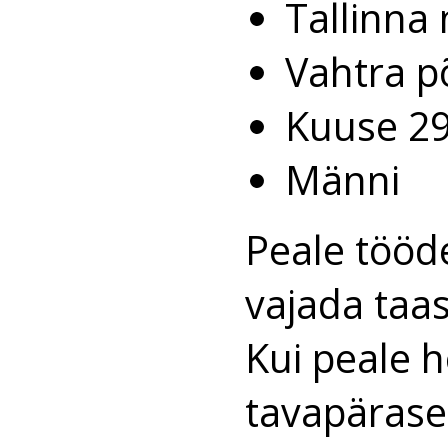
Tallinna
Vahtra põ
Kuuse 2
Männi
Peale tööd
vajada taas
Kui peale h
tavapärasel