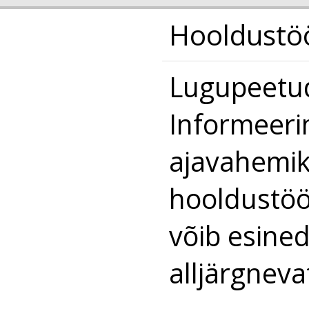
Hooldustöö
Lugupeetud
Informeeri
ajavahemik
hooldustöö
võib esined
alljärgneva