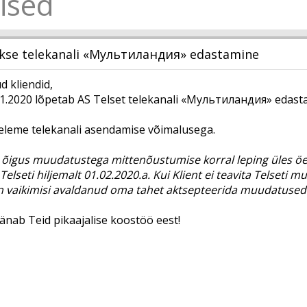
ised
kse telekanali «Мультиландия» edastamine
 kliendid,
01.2020 lõpetab AS Telset telekanali «Мультиландия» edast
eleme telekanali asendamise võimalusega.
n õigus muudatustega mittenõustumise korral leping üles öe
Telseti hiljemalt 01.02.2020.a. Kui Klient ei teavita Telset
on vaikimisi avaldanud oma tahet aktsepteerida muudatused
tänab Teid pikaajalise koostöö eest!