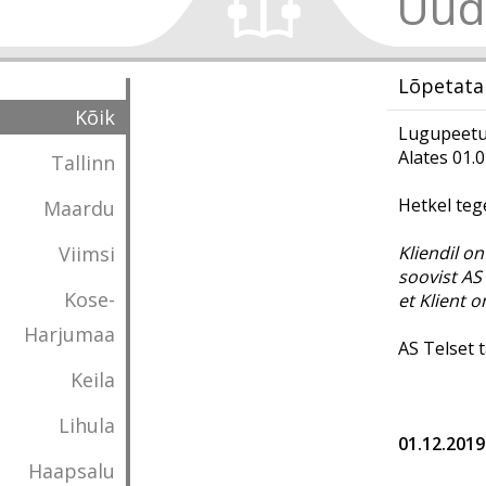
Uud
Lõpetata
Kõik
Lugupeetud
Alates 01.
Tallinn
Hetkel teg
Maardu
Viimsi
Kliendil o
soovist AS 
Kose-
et Klient 
Harjumaa
AS Telset 
Keila
Lihula
01.12.2019
Haapsalu