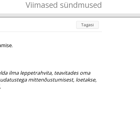
Viimased sündmused
Tagasi
amise.
lda ilma leppetrahvita, teavitades oma
i muudatustega mittenõustumisest, loetakse,
.