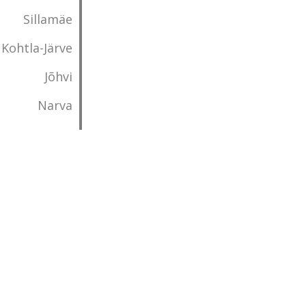
Sillamäe
Kohtla-Järve
Jõhvi
Narva