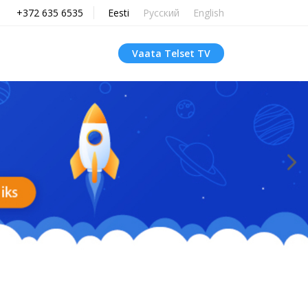
+372 635 6535
Eesti
Русский
English
Vaata Telset TV