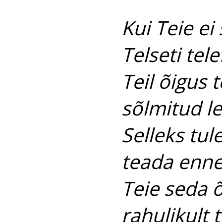
Kui Teie e
Telseti tel
Teil õigus
sõlmitud le
Selleks tul
teada enne
Teie seda 
rahulikult 