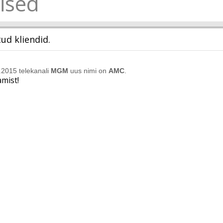
ised
ud kliendid.
.2015 telekanali
MGM
uus nimi on
AMC
.
mist!