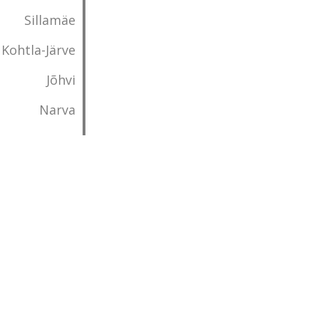
Sillamäe
Kohtla-Järve
Jõhvi
Narva