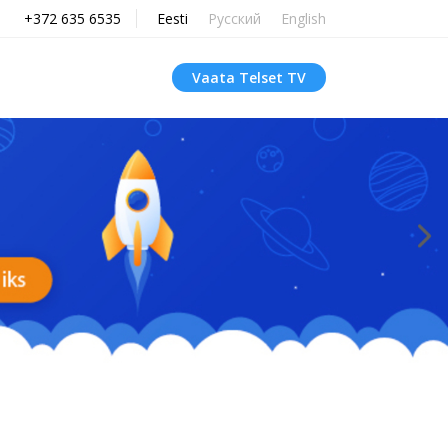
+372 635 6535
Eesti
Русский
English
Vaata Telset TV