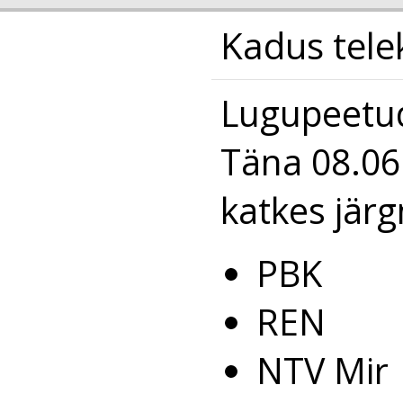
Kadus tele
Lugupeetud
Täna 08.06
katkes järg
PBK
REN
NTV Mir