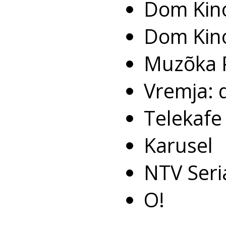
Dom Kin
Dom Kin
Muzõka 
Vremja: d
Telekafe
Karusel
NTV Seri
O!