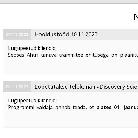
Hooldustööd 10.11.2023
07.11.2023
Lugupeetud kliendid,
Seoses Ahtri tänava trammitee ehitusega on plaanitu
magistraalkaabli ümberehitustööd 10. 11. 2023 ajavahem
00:00 kuni 05:00. Sellel ajal on häiritud teenuste tarbim
esineda teenuste ...
Lõpetatakse telekanali «Discovery Scie
01.11.2023
«DTX» edastamine
Lugupeetud kliendid,
Programmi valdaja annab teada, et
alates 01. jaanu
lõpetatakse «Discovery Science» ja «DTX» tel
edastamine Eestis
.
Vabandame võimalike ebameeldivuste
...