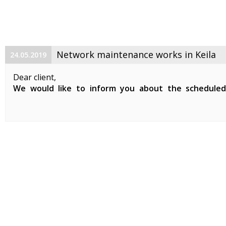
Network maintenance works in Keila
24.05.2019
Dear client,
We would like to inform you about the schedule
maintenance works on 29. 05. 2019 between 01:00-07:0
Planned works include updates to our network devices 
clients in Keila.
During the ...