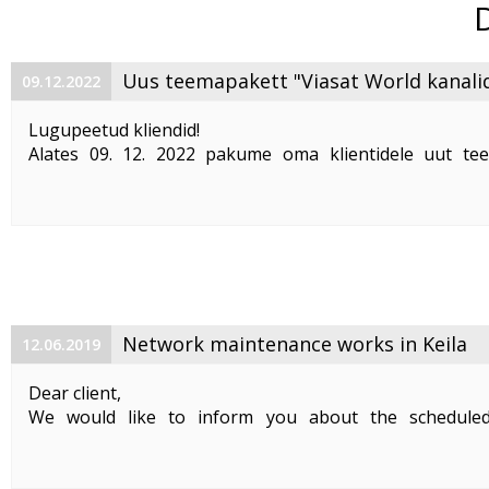
Uus teemapakett "Viasat World kanali
09.12.2022
Lugupeetud kliendid!
Alates 09. 12. 2022 pakume oma klientidele uut te
"Viasat World kanalid"
. Teemapaketi hind on 2,50 €/kuu
Pakett sisaldab järgmisi Viasat World kanaleid:
Epic Drama HD
loogiline number ...
Network maintenance works in Keila
12.06.2019
Dear client,
We would like to inform you about the schedule
maintenance works on 19. 06. 2019 between 01:00-05:00.
Planned works include upgrade the equipment of the f
cable and affect clients in Keila. During the maintenance .