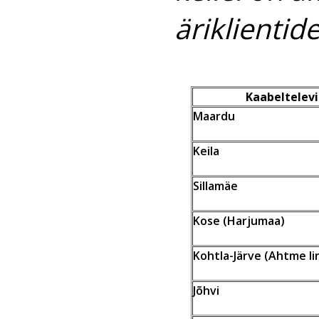
äriklientide
Kaabeltelevi
Maardu
Keila
Sillamäe
Kose (Harjumaa)
Kohtla-Järve (Ahtme l
Jõhvi