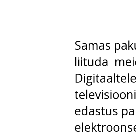
Samas paku
liituda mei
Digitaaltel
televisioon
edastus pak
elektroons