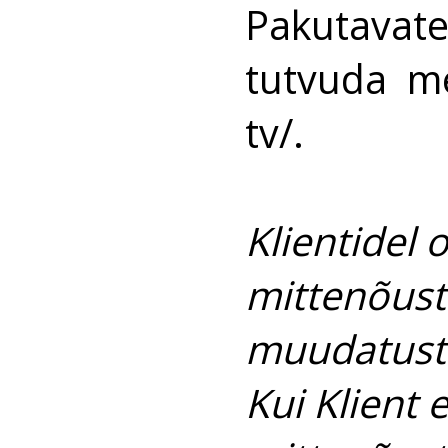
Pakutavate
tutvuda me
tv/
.
Klientidel
mittenõust
muudatust
Kui Klient 