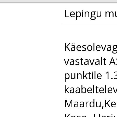
Lepingu m
Käesolevag
vastavalt A
punktile 1
kaabeltelev
Maardu,Keil