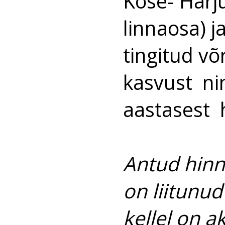
Kose- Harj
linnaosa) j
tingitud v
kasvust ni
aastasest 
Antud hinna
on liitunud
kellel on a