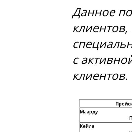
Данное по
клиентов,
специальн
с активной
клиентов.
Прейс
Маарду
П
Кейла