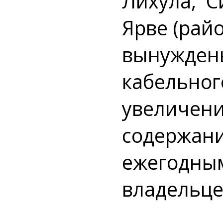
Лихула, С
Ярве (рай
вынуждены
кабельног
увеличени
содержание
ежегодны
владельце