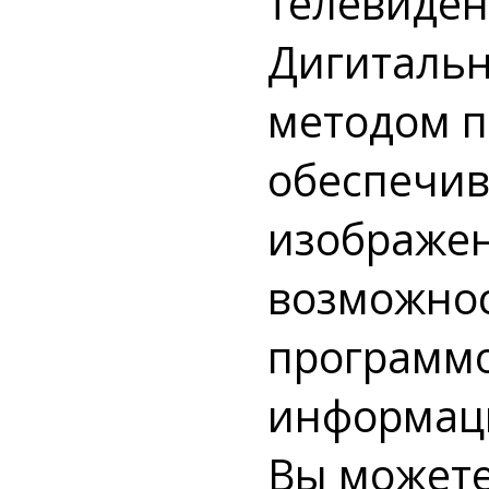
телевидени
Дигитальн
методом п
обеспечив
изображен
возможнос
программо
информаци
Вы можете