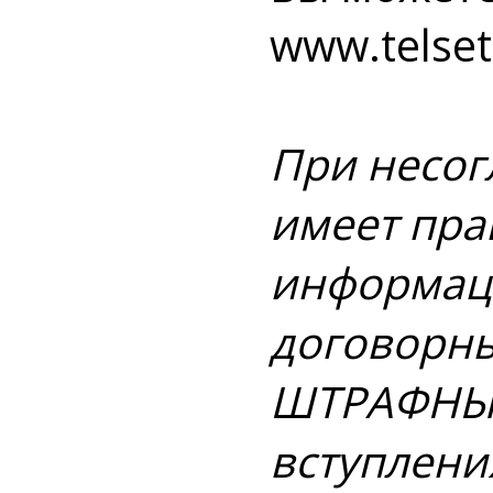
www.telset.
При несог
имеет пра
информаци
договорны
ШТРАФНЫХ
вступлени