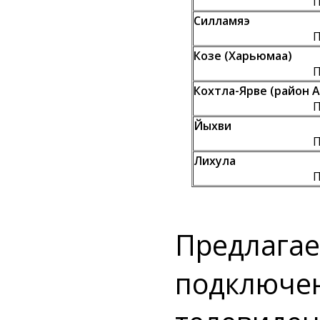
П
Силламяэ
П
Козе (Харьюмаа)
П
Кохтла-Ярве (район 
П
Йыхви
П
Лихула
П
Предлагае
подключен