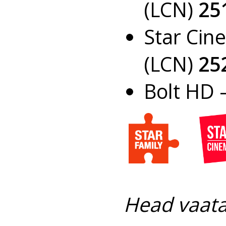
(LCN)
25
Star Cin
(LCN)
25
Bolt HD 
Head vaata