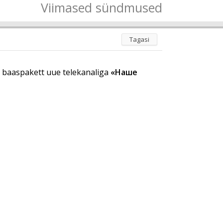
Viimased sündmused
Tagasi
i baaspakett uue telekanaliga
«Наше