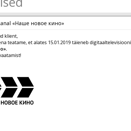
ised
kanal «Наше новое кино»
 klient,
na teatame, et alates 15.01.2019 täieneb digitaaltelevisioon
о».
vaatamist!