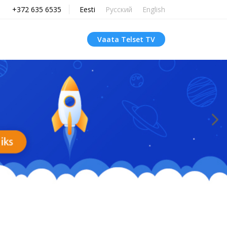
+372 635 6535
Eesti
Русский
English
Vaata Telset TV