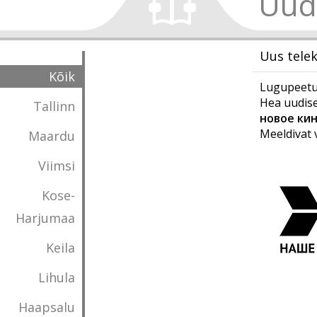
Uud
Uus tele
Kõik
Lugupeetud
Hea uudise
Tallinn
новое кин
Meeldivat 
Maardu
Viimsi
Kose-
Harjumaa
Keila
Lihula
Haapsalu