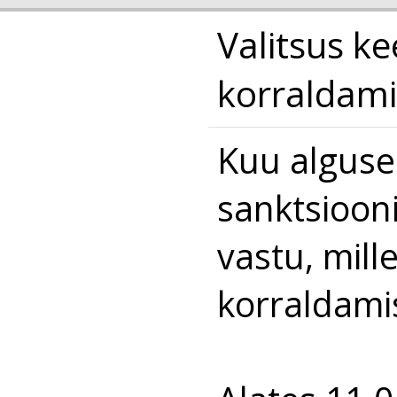
Valitsus k
korraldami
Kuu alguses 
sanktsioon
vastu, mill
korraldamis