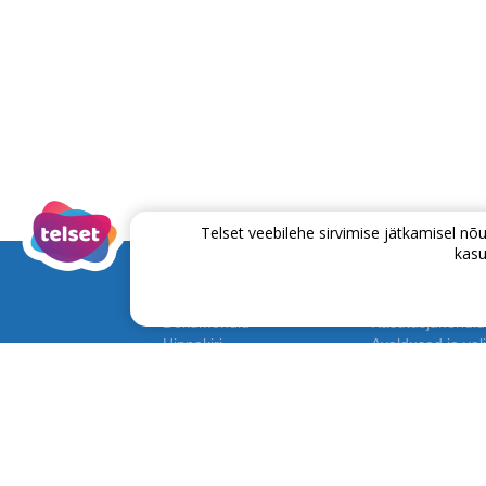
Telset veebilehe sirvimise jätkamisel 
kasu
Dokumendid
Kasutusjuhendid
Hinnakiri
Avaldused ja voli
Lepingud ja tingimused
Püsikliendiprog