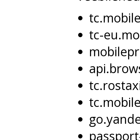
tc.mobil
tc-eu.mo
mobilepr
api.brow
tc.rostax
tc.mobil
go.yand
passport