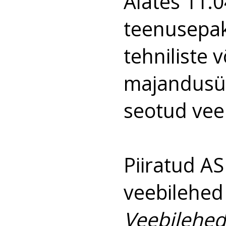
Alates 11.
teenusepak
tehniliste 
majandusü
seotud vee
Piiratud AS
veebilehed
Veebilehed