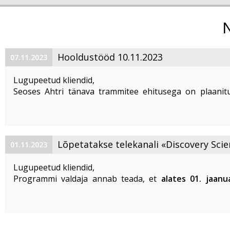
Hooldustööd 10.11.2023
07.11.2023
Lugupeetud kliendid,
Seoses Ahtri tänava trammitee ehitusega on plaanitu
magistraalkaabli ümberehitustööd 10. 11. 2023 ajavahem
00:00 kuni 05:00. Sellel ajal on häiritud teenuste tarbim
esineda teenuste ...
Lõpetatakse telekanali «Discovery Scie
01.11.2023
«DTX» edastamine
Lugupeetud kliendid,
Programmi valdaja annab teada, et
alates 01. jaanu
lõpetatakse «Discovery Science» ja «DTX» tel
edastamine Eestis
.
Vabandame võimalike ebameeldivuste
...