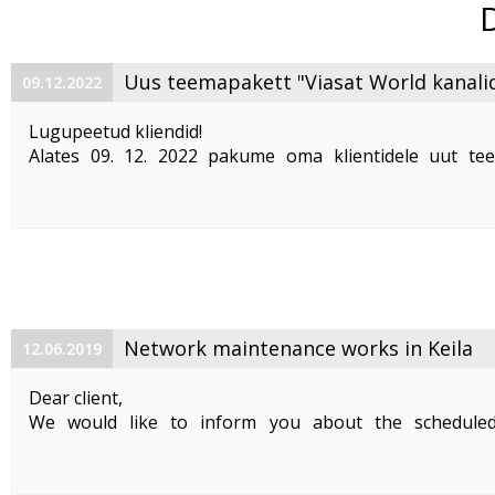
Uus teemapakett "Viasat World kanali
09.12.2022
Lugupeetud kliendid!
Alates 09. 12. 2022 pakume oma klientidele uut te
"Viasat World kanalid"
. Teemapaketi hind on 2,50 €/kuu
Pakett sisaldab järgmisi Viasat World kanaleid:
Epic Drama HD
loogiline number ...
Network maintenance works in Keila
12.06.2019
Dear client,
We would like to inform you about the schedule
maintenance works on 19. 06. 2019 between 01:00-05:00.
Planned works include upgrade the equipment of the f
cable and affect clients in Keila. During the maintenance .