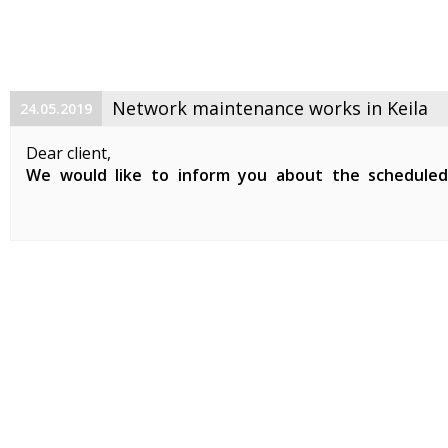
Network maintenance works in Keila
24.05.2019
Dear client,
We would like to inform you about the schedule
maintenance works on 29. 05. 2019 between 01:00-07:0
Planned works include updates to our network devices 
clients in Keila.
During the ...