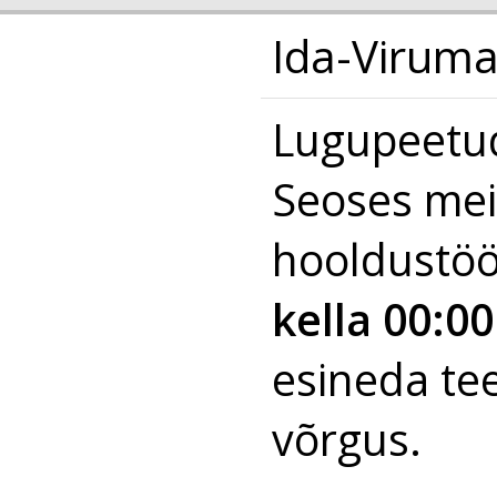
Ida-Virum
Lugupeetud
Seoses meie
hooldustö
kella 00:0
esineda tee
võrgus.