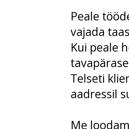
Peale tööd
vajada taas
Kui peale h
tavapärasel
Telseti kli
aadressil
s
Me loodame