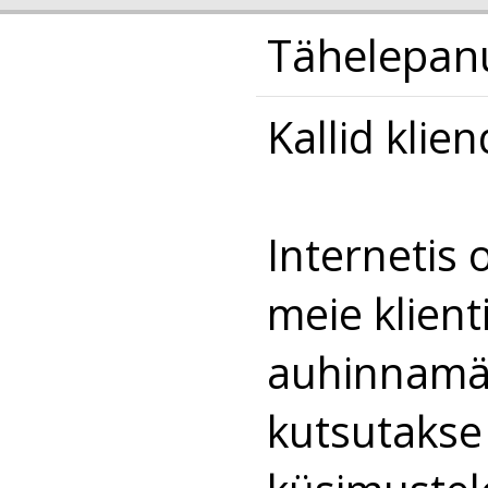
Tähelepanu
Kallid klien
Internetis 
meie klient
auhinnamän
kutsutakse 