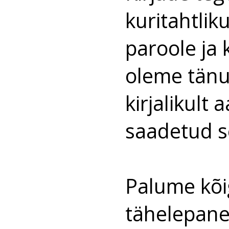
kuritahtlik
paroole ja
oleme tänu
kirjalikult 
saadetud se
Palume kõig
tähelepane