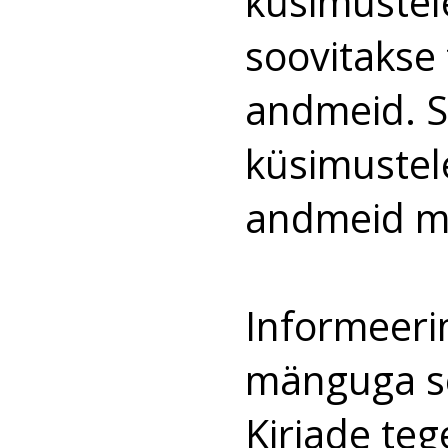
küsimustele
soovitakse
andmeid. So
küsimustele
andmeid mi
Informeerim
mänguga s
Kirjade tege