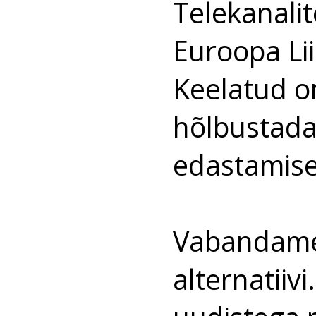
Telekanali
Euroopa Li
Keelatud o
hõlbustada
edastamise
Vabandame
alternatiiv