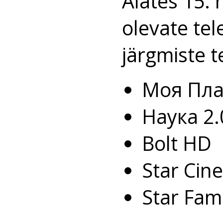
Alates 15. 
olevate tel
järgmiste t
Моя Пла
Наука 2.
Bolt HD
Star Ci
Star Fam