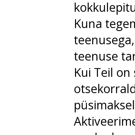
kokkulepitud
Kuna tegem
teenusega,
teenuse tar
Kui Teil on
otsekorral
püsimaksel
Aktiveerim