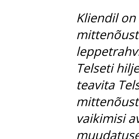
Kliendil o
mittenõust
leppetrahv
Telseti hilj
teavita Te
mittenõustu
vaikimisi 
muudatuse