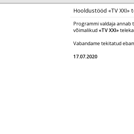
Hooldustööd «TV XXI» t
Programmi valdaja annab t
võimalikud
«TV XXI»
teleka
Vabandame tekitatud ebam
17.07.2020