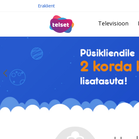
Eraklient
Televisioon