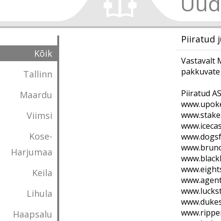
Uud
Piiratud
Kõik
Vastavalt 
pakkuvate 
Tallinn
Piiratud A
Maardu
www.upoke
Viimsi
www.stake
www.iceca
Kose-
www.dogsf
www.bruno
Harjumaa
www.black
www.eight
Keila
www.agent
www.lucks
Lihula
www.dukes
www.rippe
Haapsalu