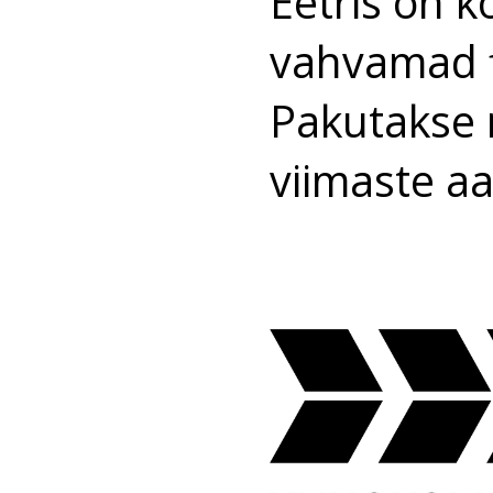
Eetris on 
vahvamad fi
Pakutakse n
viimaste aa