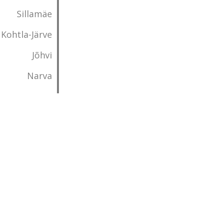
Sillamäe
Kohtla-Järve
Jõhvi
Narva