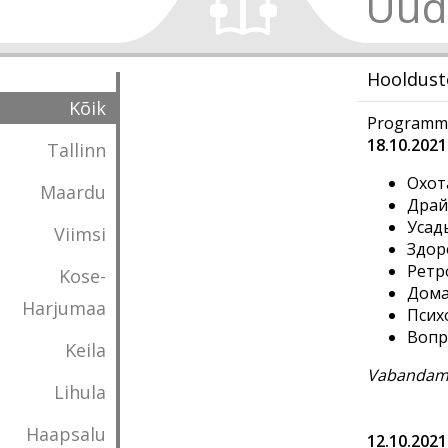
Uud
Hooldust
Kõik
Programmi 
18.10.2021
Tallinn
Охот
Maardu
Драй
Усад
Viimsi
Здор
Ретр
Kose-
Дома
Harjumaa
Псих
Вопр
Keila
Vabandame
Lihula
Haapsalu
12.10.2021