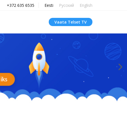
+372 635 6535
Eesti
Русский
English
Vaata Telset TV