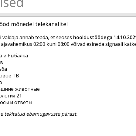
ised
ööd mõnedel telekanalitel
valdaja annab teada, et seoses
hooldustöödega 14.10.202
ajavahemikus 02:00 kuni 08:00 võivad esineda signaali katkes
а и Рыбалка
в
ьба
овое ТВ
о
шние животные
ология 21
осы и ответы
 tekitatud ebamugavuste pärast.