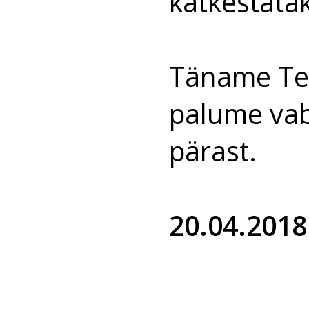
katkestata
Täname Tei
palume va
pärast.
20.04.2018