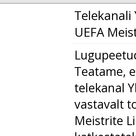
Telekanali
UEFA Meistr
Lugupeetud
Teatame, e
telekanal Y
vastavalt t
Meistrite L