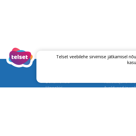
Telset veebilehe sirvimise jätkamisel 
kasu
Dokumendid
Kasutusjuhendid
Hinnakiri
Avaldused ja voli
Lepingud ja tingimused
Püsikliendiprog
Info
+372 635 6535
Tehni