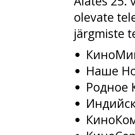
Alates 25. 
olevate tel
järgmiste t
КиноМи
Наше Но
Родное 
Индийск
КиноКо