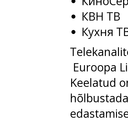
КиноСе
КВН ТВ
Кухня Т
Telekanali
Euroopa Li
Keelatud o
hõlbustada
edastamise