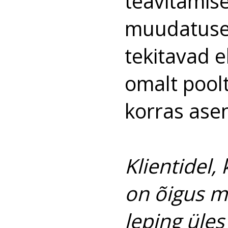
teavitamis
muudatused
tekitavad 
omalt poolt
korras asen
Klientidel,
on õigus m
leping üles