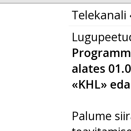
Telekanali
Lugupeetud
Programmi 
alates 01.
«KHL» edas
Palume siir