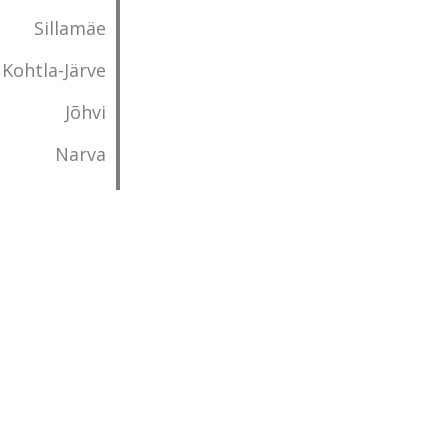
Sillamäe
Kohtla-Järve
Jõhvi
Narva