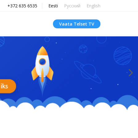
+372 635 6535
Eesti
Русский
English
Vaata Telset TV