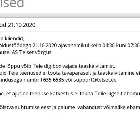
ised
öd 21.10.2020
 kliendid,
ldustöödega 21.10.2020 ajavahemikul kella 04:30 kuni 07:30 
nusel AS Telset võrgus.
de lõppu võib Teie digibox vajada taaskäivitamist.
öid Teie teenused ei tööta tavapäraselt ja taaskäivitamine e
enindusega numbril
635 6535
või
support@telset.ee
, et ajutine teenuse katkestus ei tekita Teile liigselt ebam
istva suhtumise eest ja palume vabandust võimalike ebam