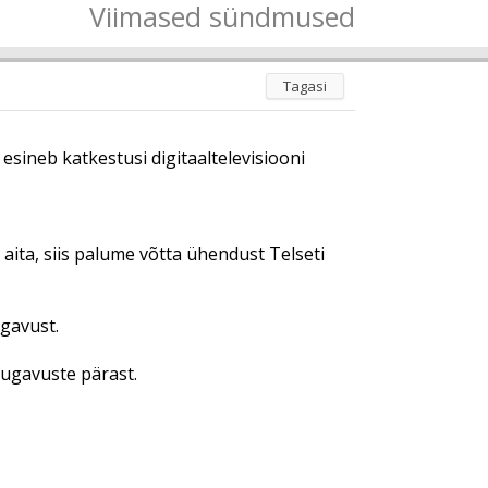
Viimased sündmused
Tagasi
esineb katkestusi digitaaltelevisiooni
i aita, siis palume võtta ühendust Telseti
ugavust.
ugavuste pärast.