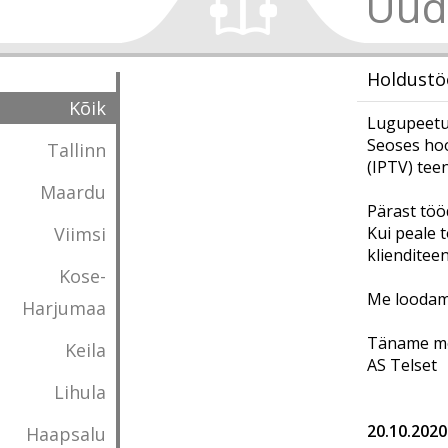
Uud
Holdustö
Kõik
Lugupeetud
Seoses hoo
Tallinn
(IPTV) tee
Maardu
Pärast töö
Viimsi
Kui peale t
kliendite
Kose-
Me loodame
Harjumaa
Täname mõ
Keila
AS Telset
Lihula
20.10.2020
Haapsalu