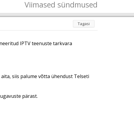
Viimased sündmused
Tagasi
aneeritud IPTV teenuste tarkvara
i aita, siis palume võtta ühendust Telseti
ugavuste pärast.