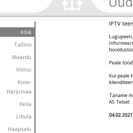
Uud
IPTV tee
Kõik
Lugupeetud
Informeeri
Tallinn
hooldustöö
Maardu
Peale tööd
Viimsi
Kui peale t
Kose-
klienditee
Harjumaa
Täname mõ
AS Telset
Keila
04.02.2021
Lihula
Haapsalu