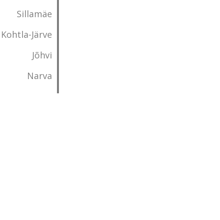
Sillamäe
Kohtla-Järve
Jõhvi
Narva