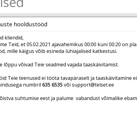
ised
nuste hooldustööd
 kliendid,
me Teid, et 05.02.2021 ajavahemikus 00:00 kuni 00:20 on pl
d, mille käigus võib esineda lühiajalised katkestusi.
e lõppu võivad Teie seadmed vajada taaskäivitamist.
öid Teie teenused ei tööta tavapäraselt ja taaskäivitamine e
nindusega numbril
635 6535
või
support@telset.ee
istva suhtumise eest ja palume vabandust võimalike ebam