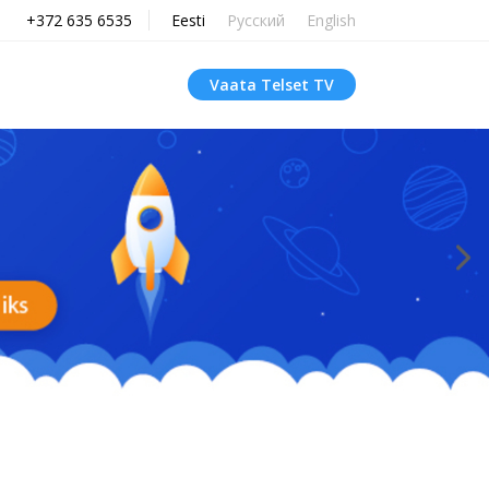
+372 635 6535
Eesti
Русский
English
Vaata Telset TV