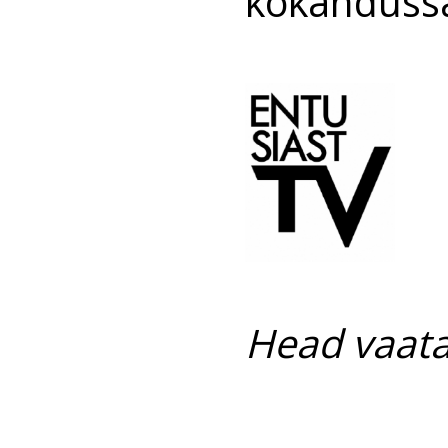
kokanduss
Head vaata