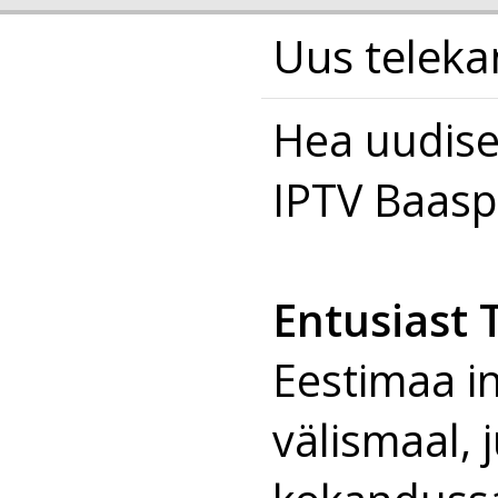
Uus teleka
Hea uudise
IPTV Baas
Entusiast 
Eestimaa in
välismaal, 