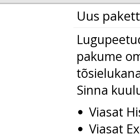
Uus pakett 
Lugupeetud 
pakume oma 
tõsielukan
Sinna kuul
Viasat Hi
Viasat E