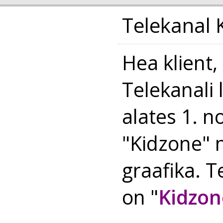
Telekanal 
Hea klient,
Telekanali 
alates 1. 
"Kidzone" n
graafika. 
on "
Kidzo