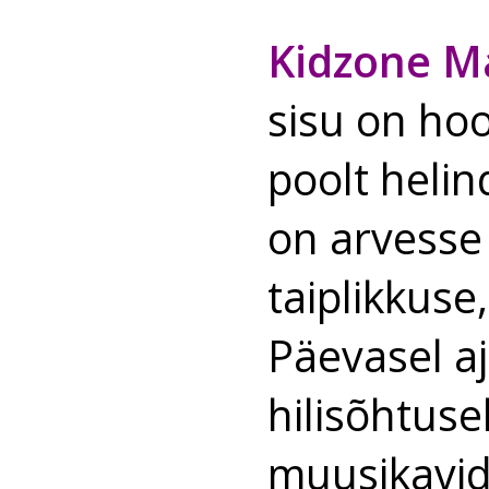
Kidzone M
sisu on hoo
poolt helin
on arvesse
taiplikkuse
Päevasel aj
hilisõhtus
muusikavi