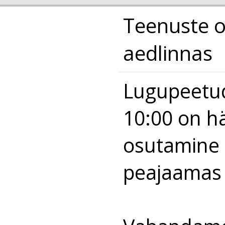
Teenuste o
aedlinnas
Lugupeetud 
10:00 on hä
osutamine 
peajaamas 